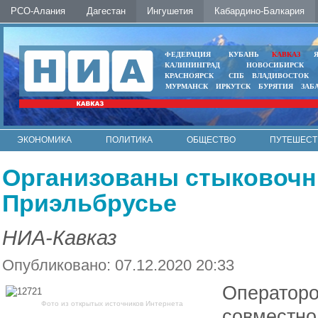
РСО-Алания
Дагестан
Ингушетия
Кабардино-Балкария
ФЕДЕРАЦИЯ
КУБАНЬ
КАВКАЗ
КАЛИНИНГРАД
НОВОСИБИРСК
КРАСНОЯРСК
СПБ
ВЛАДИВОСТОК
МУРМАНСК
ИРКУТСК
БУРЯТИЯ
ЗАБ
ЭКОНОМИКА
ПОЛИТИКА
ОБЩЕСТВО
ПУТЕШЕСТ
ИНТЕРНЕТ
ФОТО
АВТО
КОНТАКТЫ
Организованы стыковочн
Приэльбрусье
НИА-Кавказ
Опубликовано: 07.12.2020 20:33
Оператор
Фото из открытых источников Интернета
совместн