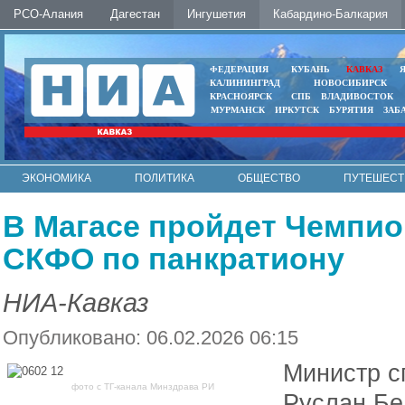
РСО-Алания
Дагестан
Ингушетия
Кабардино-Балкария
ФЕДЕРАЦИЯ
КУБАНЬ
КАВКАЗ
КАЛИНИНГРАД
НОВОСИБИРСК
КРАСНОЯРСК
СПБ
ВЛАДИВОСТОК
МУРМАНСК
ИРКУТСК
БУРЯТИЯ
ЗАБ
ЭКОНОМИКА
ПОЛИТИКА
ОБЩЕСТВО
ПУТЕШЕСТ
ИНТЕРНЕТ
ФОТО
АВТО
КОНТАКТЫ
В Магасе пройдет Чемпио
СКФО по панкратиону
НИА-Кавказ
Опубликовано: 06.02.2026 06:15
Министр с
фото с ТГ-канала Минздрава РИ
Руслан Бе