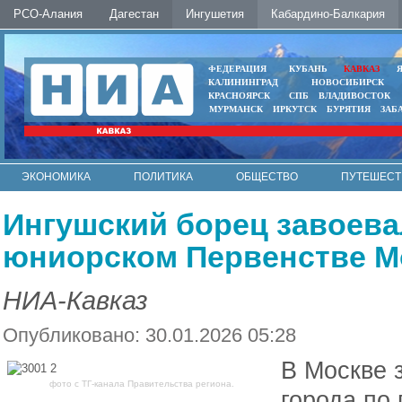
РСО-Алания
Дагестан
Ингушетия
Кабардино-Балкария
ФЕДЕРАЦИЯ
КУБАНЬ
КАВКАЗ
КАЛИНИНГРАД
НОВОСИБИРСК
КРАСНОЯРСК
СПБ
ВЛАДИВОСТОК
МУРМАНСК
ИРКУТСК
БУРЯТИЯ
ЗАБ
ЭКОНОМИКА
ПОЛИТИКА
ОБЩЕСТВО
ПУТЕШЕСТ
ИНТЕРНЕТ
ФОТО
АВТО
КОНТАКТЫ
Ингушский борец завоева
юниорском Первенстве 
НИА-Кавказ
Опубликовано: 30.01.2026 05:28
В Москве 
фото с ТГ-канала Правительства региона.
города по