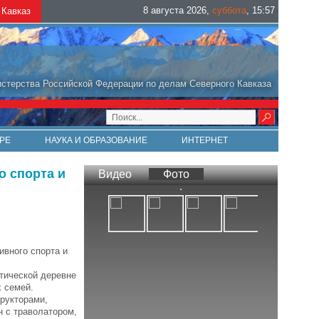
8 августа 2026
,
суббота
,
15
:
57
Кавказ
стерства Российской Федерации по делам Северного Кавказа
РЕ
НАУКА И ОБРАЗОВАНИЕ
ИНТЕРНЕТ
о спорта и
Видео
Фото
ивного спорта и
стической деревне
 семей.
рукторами,
н с траволатором,