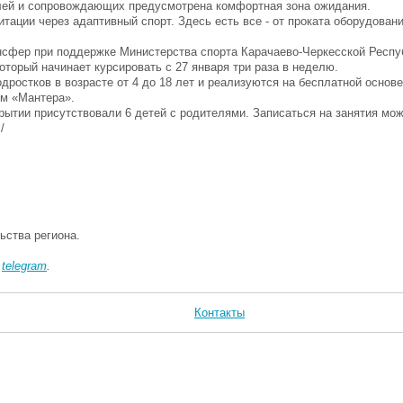
елей и сопровождающих предусмотрена комфортная зона ожидания.
тации через адаптивный спорт. Здесь есть все - от проката оборудован
нсфер при поддержке Министерства спорта Карачаево-Черкесской Респуб
оторый начинает курсировать с 27 января три раза в неделю.
остков в возрасте от 4 до 18 лет и реализуются на бесплатной основ
м «Мантера».
крытии присутствовали 6 детей с родителями. Записаться на занятия м
/
ьства региона.
в
telegram
.
Контакты