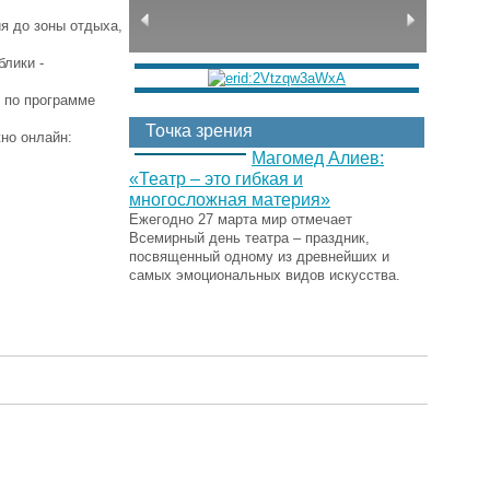
ия до зоны отдыха,
лики -
е по программе
Точка зрения
ожно онлайн:
Магомед Алиев:
«Театр – это гибкая и
многосложная материя»
Ежегодно 27 марта мир отмечает
Всемирный день театра – праздник,
посвященный одному из древнейших и
самых эмоциональных видов искусства.