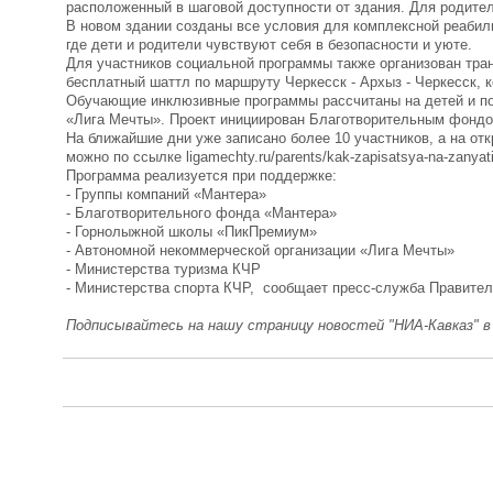
расположенный в шаговой доступности от здания. Для родит
В новом здании созданы все условия для комплексной реабили
где дети и родители чувствуют себя в безопасности и уюте.
Для участников социальной программы также организован тра
бесплатный шаттл по маршруту Черкесск - Архыз - Черкесск, к
Обучающие инклюзивные программы рассчитаны на детей и подр
«Лига Мечты». Проект инициирован Благотворительным фондо
На ближайшие дни уже записано более 10 участников, а на от
можно по ссылке ligamechty.ru/parents/kak-zapisatsya-na-zanyati
Программа реализуется при поддержке:
- Группы компаний «Мантера»
- Благотворительного фонда «Мантера»
- Горнолыжной школы «ПикПремиум»
- Автономной некоммерческой организации «Лига Мечты»
- Министерства туризма КЧР
- Министерства спорта КЧР, сообщает пресс-служба Правител
Подписывайтесь на нашу страницу новостей "НИА-Кавказ" 