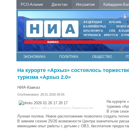
РСО-Алания
Дагестан
Ингушетия
Кабардино-Ба
ФЕДЕРАЦИЯ
КУБАНЬ
К
КАЛИНИНГРАД
НОВОС
КРАСНОЯРСК
СПБ
ВЛАД
МУРМАНСК
ИРКУТСК
БУР
ЭКОНОМИКА
ПОЛИТИКА
ОБЩЕСТВО
П
ФОТО
АВТО
КОНТАКТЫ
На курорте «Архыз» состоялось торжеств
туризма «Архыз 2.0»
НИА-Кавказ
Опубликовано: 28.01.2026 06:55
На курорте 
туризма «Ар
фото с сайта регионального Правительства
В этом сезо
Лунная поляна. Новое расположение позволило создать полно
В зимнем сезоне 25/26 возможности Центра значительно расш
имеющими опыт работы с детьми с ОВЗ, бесплатное предостав