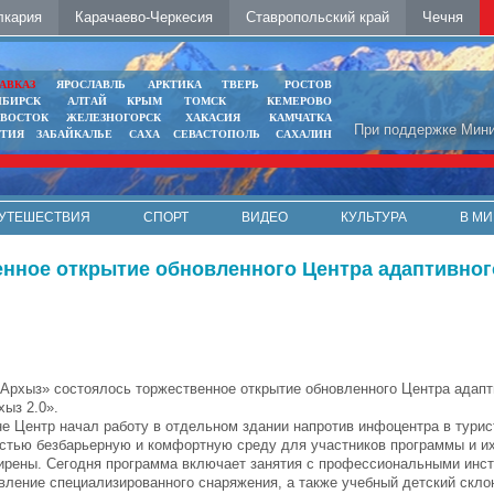
лкария
Карачаево-Черкесия
Ставропольский край
Чечня
АВКАЗ
ЯРОСЛАВЛЬ
АРКТИКА
ТВЕРЬ
РОСТОВ
ИБИРСК
АЛТАЙ
КРЫМ
ТОМСК
КЕМЕРОВО
ИВОСТОК
ЖЕЛЕЗНОГОРСК
ХАКАСИЯ
КАМЧАТКА
При поддержке Мини
ЯТИЯ
ЗАБАЙКАЛЬЕ
САХА
СЕВАСТОПОЛЬ
САХАЛИН
УТЕШЕСТВИЯ
СПОРТ
ВИДЕО
КУЛЬТУРА
В МИ
енное открытие обновленного Центра адаптивног
«Архыз» состоялось торжественное открытие обновленного Центра адапт
хыз 2.0».
не Центр начал работу в отдельном здании напротив инфоцентра в тури
стью безбарьерную и комфортную среду для участников программы и их
ирены. Сегодня программа включает занятия с профессиональными инст
ление специализированного снаряжения, а также учебный детский скло