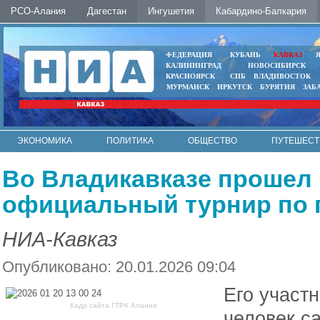
РСО-Алания
Дагестан
Ингушетия
Кабардино-Балкария
ФЕДЕРАЦИЯ
КУБАНЬ
КАВКАЗ
КАЛИНИНГРАД
НОВОСИБИРСК
КРАСНОЯРСК
СПБ
ВЛАДИВОСТОК
МУРМАНСК
ИРКУТСК
БУРЯТИЯ
ЗАБ
ЭКОНОМИКА
ПОЛИТИКА
ОБЩЕСТВО
ПУТЕШЕСТ
ИНТЕРНЕТ
ФОТО
АВТО
КОНТАКТЫ
Во Владикавказе прошел
официальный турнир по 
НИА-Кавказ
Опубликовано: 20.01.2026 09:04
Его участ
Кадр сайта ГТРК Алания
человек са