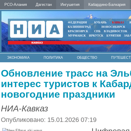
РСО-Алания
Дагестан
Ингушетия
Кабардино-Балкария
ФЕДЕРАЦИЯ
КУБАНЬ
КАВКАЗ
КАЛИНИНГРАД
НОВОСИБИРСК
КРАСНОЯРСК
СПБ
ВЛАДИВОСТОК
МУРМАНСК
ИРКУТСК
БУРЯТИЯ
ЗАБ
ЭКОНОМИКА
ПОЛИТИКА
ОБЩЕСТВО
ПУТЕШЕСТ
ИНТЕРНЕТ
ФОТО
АВТО
КОНТАКТЫ
Обновление трасс на Эль
интерес туристов к Каба
новогодние праздники
НИА-Кавказ
Опубликовано: 15.01.2026 07:19