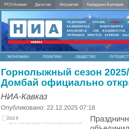
РСО-Алания
Дагестан
Ингушетия
Кабардино-Балкария
ФЕДЕРАЦИЯ
КУБАНЬ
КАВКАЗ
КАЛИНИНГРАД
НОВОСИБИРСК
КРАСНОЯРСК
СПБ
ВЛАДИВОСТОК
МУРМАНСК
ИРКУТСК
БУРЯТИЯ
ЗАБ
ЭКОНОМИКА
ПОЛИТИКА
ОБЩЕСТВО
ПУТЕШЕСТ
ИНТЕРНЕТ
ФОТО
АВТО
КОНТАКТЫ
Горнолыжный сезон 2025/
Домбай официально отк
НИА-Кавказ
Опубликовано: 22.12.2025 07:18
Праздничн
фото: стоп-кадр видео с ТГ-канала Минтуризма КЧР
объединил