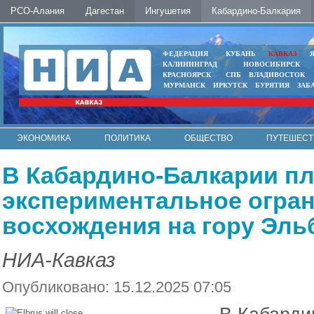
РСО-Алания
Дагестан
Ингушетия
Кабардино-Балкария
ФЕДЕРАЦИЯ
КУБАНЬ
КАВКАЗ
КАЛИНИНГРАД
НОВОСИБИРСК
КРАСНОЯРСК
СПБ
ВЛАДИВОСТОК
МУРМАНСК
ИРКУТСК
БУРЯТИЯ
ЗАБ
ЭКОНОМИКА
ПОЛИТИКА
ОБЩЕСТВО
ПУТЕШЕСТ
ИНТЕРНЕТ
ФОТО
АВТО
КОНТАКТЫ
В Кабардино-Балкарии п
экспериментальное огран
восхождения на гору Эль
НИА-Кавказ
Опубликовано: 15.12.2025 07:05