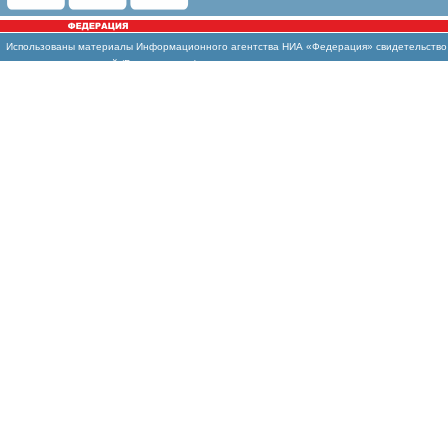
Использованы
материалы Информационного агентства НИА «Федерация» свидетельство И
массовых коммуникаций (Роскомнадзор)