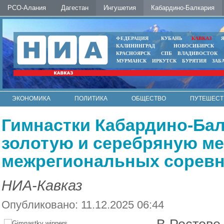
РСО-Алания
Дагестан
Ингушетия
Кабардино-Балкария
ФЕДЕРАЦИЯ
КУБАНЬ
КАВКАЗ
КАЛИНИНГРАД
НОВОСИБИРСК
КРАСНОЯРСК
СПБ
ВЛАДИВОСТОК
МУРМАНСК
ИРКУТСК
БУРЯТИЯ
ЗАБ
ЭКОНОМИКА
ПОЛИТИКА
ОБЩЕСТВО
ПУТЕШЕСТ
ИНТЕРНЕТ
ФОТО
АВТО
КОНТАКТЫ
Гимнастки Кабардино-Ба
золотую и серебряную ме
межрегиональных сорев
НИА-Кавказ
Опубликовано: 11.12.2025 06:44