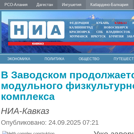
РСО-Алания
Дагестан
Ингушетия
Кабардино-Балкария
ФЕДЕРАЦИЯ
КУБАНЬ
КАВКАЗ
КАЛИНИНГРАД
НОВОСИБИРСК
КРАСНОЯРСК
СПБ
ВЛАДИВОСТОК
МУРМАНСК
ИРКУТСК
БУРЯТИЯ
ЗАБ
ЭКОНОМИКА
ПОЛИТИКА
ОБЩЕСТВО
ПУТЕШЕСТ
ИНТЕРНЕТ
ФОТО
АВТО
КОНТАКТЫ
В Заводском продолжает
модульного физкультурн
комплекса
НИА-Кавказ
Опубликовано: 24.09.2025 07:21