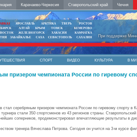
лкария
Карачаево-Черкесия
Ставропольский край
Чечня
АВКАЗ
ЯРОСЛАВЛЬ
АРКТИКА
ТВЕРЬ
РОСТОВ
ИБИРСК
АЛТАЙ
КРЫМ
ТОМСК
КЕМЕРОВО
ИВОСТОК
ЖЕЛЕЗНОГОРСК
ХАКАСИЯ
КАМЧАТКА
При поддержке Мини
ЯТИЯ
ЗАБАЙКАЛЬЕ
САХА
СЕВАСТОПОЛЬ
САХАЛИН
УТЕШЕСТВИЯ
СПОРТ
ВИДЕО
КУЛЬТУРА
В МИ
ым призером чемпионата России по гиревому сп
в стал серебряным призером чемпионата России по гиревому спорту в К
 турнира стали 350 спортсменов из 43 регионов страны. Ставропольский
нейших соперников, продемонстрировал впечатляющие результаты в ди
чеством тренера Вячеслава Петрова. Сегодня он учится на 3-м курсе фи