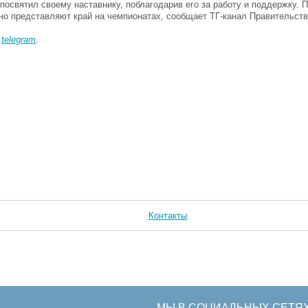
освятил своему наставнику, поблагодарив его за работу и поддержку. 
но представляют край на чемпионатах, сообщает ТГ-канал Правительств
в
telegram
.
Контакты
МЫ В СОЦИАЛЬНЫХ СЕТЯ