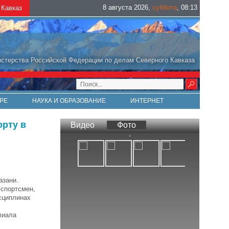
8 августа 2026
,
суббота
,
08
:
13
Кавказ
стерства Российской Федерации по делам Северного Кавказа
РЕ
НАУКА И ОБРАЗОВАНИЕ
ИНТЕРНЕТ
орту в
Видео
Фото
азани.
 спортсмен,
сциплинах
лиала