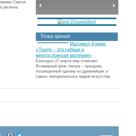
Помимо Сергея
а региона.
Точка зрения
Магомед Алиев:
«Театр – это гибкая и
многосложная материя»
Ежегодно 27 марта мир отмечает
Всемирный день театра – праздник,
посвященный одному из древнейших и
самых эмоциональных видов искусства.
Х