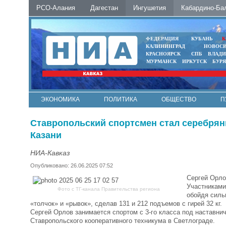
РСО-Алания
Дагестан
Ингушетия
Кабардино-Ба
ФЕДЕРАЦИЯ
КУБАНЬ
К
КАЛИНИНГРАД
НОВОС
КРАСНОЯРСК
СПБ
ВЛАД
МУРМАНСК
ИРКУТСК
БУР
ЭКОНОМИКА
ПОЛИТИКА
ОБЩЕСТВО
П
ФОТО
АВТО
КОНТАКТЫ
Ставропольский спортсмен стал серебрян
Казани
НИА-Кавказ
Опубликовано: 26.06.2025 07:52
Сергей Орло
Участниками
Фото с ТГ-канала Правительства региона
обойдя силь
«толчок» и «рывок», сделав 131 и 212 подъемов с гирей 32 кг.
Сергей Орлов занимается спортом с 3-го класса под наставни
Ставропольского кооперативного техникума в Светлограде.