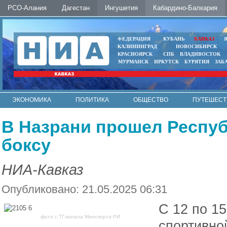
РСО-Алания
Дагестан
Ингушетия
Кабардино-Балкария
ФЕДЕРАЦИЯ
КУБАНЬ
КАВКАЗ
КАЛИНИНГРАД
НОВОСИБИРСК
КРАСНОЯРСК
СПБ
ВЛАДИВОСТОК
МУРМАНСК
ИРКУТСК
БУРЯТИЯ
ЗАБ
ЭКОНОМИКА
ПОЛИТИКА
ОБЩЕСТВО
ПУТЕШЕСТ
ИНТЕРНЕТ
ФОТО
АВТО
КОНТАКТЫ
В Назрани прошел Респуб
боксу
НИА-Кавказ
Опубликовано: 21.05.2025 06:31
С 12 по 1
фото с ТГ-канала Минспорта РИ
спортивно