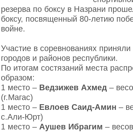
резерва по боксу в Назрани проше
боксу, посвященный 80-летию поб
войне.
Участие в соревнованиях приняли
городов и районов республики.
По итогам состязаний места рас
образом:
1 место –
Ведзижев Ахмед
– весо
(г.Магас)
1 место –
Евлоев Саид-Амин
– ве
с.Али-Юрт)
1 место –
Аушев Ибрагим
– весова