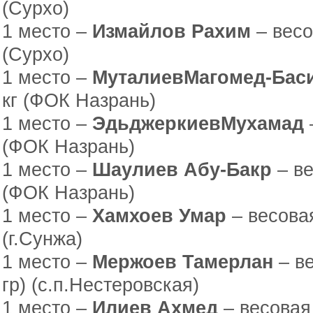
(Сурхо)
1 место –
Измайлов Рахим
– весо
(Сурхо)
1 место –
Муталиев
Магомед-Бас
кг (ФОК Назрань)
1 место –
Эдьджеркиев
Мухамад
(ФОК Назрань)
1 место –
Шаулиев Абу-Бакр
– ве
(ФОК Назрань)
1 место –
Хамхоев Умар
– весовая
(г.Сунжа)
1 место –
Мержоев Тамерлан
– ве
гр) (с.п.Нестеровская)
1 место –
Илиев Ахмед
– весовая