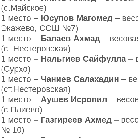
(с.Майское)
1 место –
Юсупов Магомед
– весо
Экажево, СОШ №7)
1 место –
Балаев Ахмад
– весовая
(ст.Нестеровская)
1 место –
Нальгиев Сайфулла
– 
(Сурхо)
1 место –
Чаниев Салахадин
– ве
(ст.Нестеровская)
1 место –
Аушев Исропил
– весов
(с.Плиево)
1 место –
Газгиреев Ахмед
– весо
№ 10)