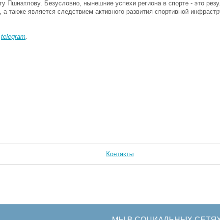
 Пшнатлову. Безусловно, нынешние успехи региона в спорте - это резу
, а также является следствием активного развития спортивной инфрастр
в
telegram
.
Контакты
МЫ В СОЦИАЛЬНЫХ СЕТЯ