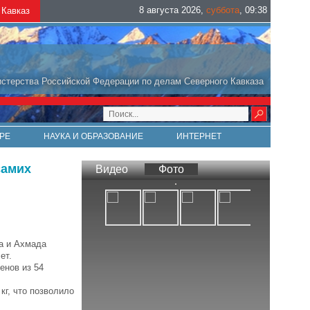
8 августа 2026
,
суббота
,
09
:
38
Кавказ
стерства Российской Федерации по делам Северного Кавказа
РЕ
НАУКА И ОБРАЗОВАНИЕ
ИНТЕРНЕТ
самих
Видео
Фото
а и Ахмада
ет.
енов из 54
кг, что позволило