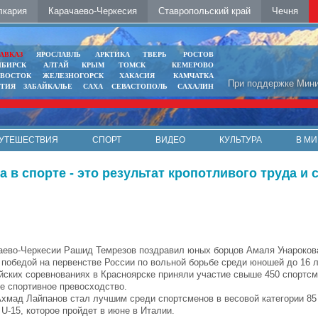
лкария
Карачаево-Черкесия
Ставропольский край
Чечня
АВКАЗ
ЯРОСЛАВЛЬ
АРКТИКА
ТВЕРЬ
РОСТОВ
ИБИРСК
АЛТАЙ
КРЫМ
ТОМСК
КЕМЕРОВО
ИВОСТОК
ЖЕЛЕЗНОГОРСК
ХАКАСИЯ
КАМЧАТКА
При поддержке Мини
ЯТИЯ
ЗАБАЙКАЛЬЕ
САХА
СЕВАСТОПОЛЬ
САХАЛИН
УТЕШЕСТВИЯ
СПОРТ
ВИДЕО
КУЛЬТУРА
В МИ
в спорте - это результат кропотливого труда и 
аево-Черкесии Рашид Темрезов поздравил юных борцов Амаля Унароков
 победой на первенстве России по вольной борьбе среди юношей до 16 л
йских соревнованиях в Красноярске приняли участие свыше 450 спортсм
ое спортивное превосходство.
 Ахмад Лайпанов стал лучшим среди спортсменов в весовой категории 85 
U-15, которое пройдет в июне в Италии.