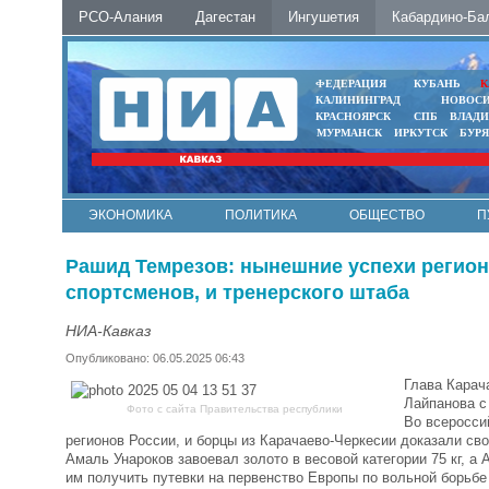
РСО-Алания
Дагестан
Ингушетия
Кабардино-Ба
ФЕДЕРАЦИЯ
КУБАНЬ
К
КАЛИНИНГРАД
НОВОС
КРАСНОЯРСК
СПБ
ВЛАД
МУРМАНСК
ИРКУТСК
БУР
ЭКОНОМИКА
ПОЛИТИКА
ОБЩЕСТВО
П
ФОТО
АВТО
КОНТАКТЫ
Рашид Темрезов: нынешние успехи региона 
спортсменов, и тренерского штаба
НИА-Кавказ
Опубликовано: 06.05.2025 06:43
Глава Карач
Лайпанова с
Фото с сайта Правительства республики
Во всеросси
регионов России, и борцы из Карачаево-Черкесии доказали св
Амаль Унароков завоевал золото в весовой категории 75 кг, а
им получить путевки на первенство Европы по вольной борьбе 