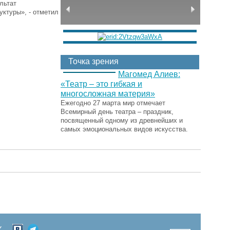
льтат
уктуры», - отметил
Точка зрения
Магомед Алиев:
«Театр – это гибкая и
многосложная материя»
Ежегодно 27 марта мир отмечает
Всемирный день театра – праздник,
посвященный одному из древнейших и
самых эмоциональных видов искусства.
Х