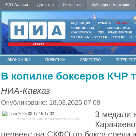
РСО-Алания
Дагестан
Ингушетия
Кабардино-Балкария
ФЕДЕРАЦИЯ
КУБАНЬ
КАВКАЗ
КАЛИНИНГРАД
НОВОСИБИРСК
КРАСНОЯРСК
СПБ
ВЛАДИВОСТОК
МУРМАНСК
ИРКУТСК
БУРЯТИЯ
ЗАБ
ЭКОНОМИКА
ПОЛИТИКА
ОБЩЕСТВО
ПУТЕШЕСТ
ИНТЕРНЕТ
ФОТО
АВТО
КОНТАКТЫ
В копилке боксеров КЧР 
НИА-Кавказ
Опубликовано: 18.03.2025 07:08
3 медали 
Фото с ТГ-канала Правительства региона
Карачаево
первенства СКФО по боксу среди 