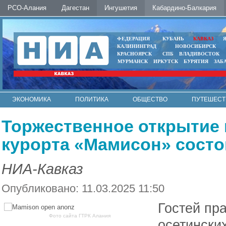
РСО-Алания
Дагестан
Ингушетия
Кабардино-Балкария
ФЕДЕРАЦИЯ
КУБАНЬ
КАВКАЗ
КАЛИНИНГРАД
НОВОСИБИРСК
КРАСНОЯРСК
СПБ
ВЛАДИВОСТОК
МУРМАНСК
ИРКУТСК
БУРЯТИЯ
ЗАБ
ЭКОНОМИКА
ПОЛИТИКА
ОБЩЕСТВО
ПУТЕШЕСТ
ИНТЕРНЕТ
ФОТО
АВТО
КОНТАКТЫ
Торжественное открытие
курорта «Мамисон» состо
НИА-Кавказ
Опубликовано: 11.03.2025 11:50
Гостей пр
Фото сайта ГТРК Алания
осетинских