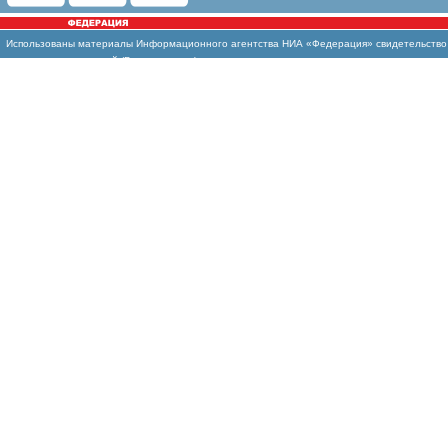
Использованы
материалы Информационного агентства НИА «Федерация» свидетельство И
массовых коммуникаций (Роскомнадзор)