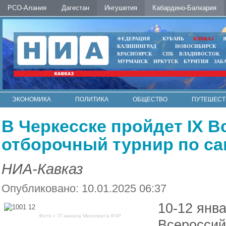
РСО-Алания
Дагестан
Ингушетия
Кабардино-Балкария
ФЕДЕРАЦИЯ
КУБАНЬ
КАВКАЗ
КАЛИНИНГРАД
НОВОСИБИРСК
КРАСНОЯРСК
СПБ
ВЛАДИВОСТОК
МУРМАНСК
ИРКУТСК
БУРЯТИЯ
ЗАБ
ЭКОНОМИКА
ПОЛИТИКА
ОБЩЕСТВО
ПУТЕШЕСТ
ИНТЕРНЕТ
ФОТО
АВТО
КОНТАКТЫ
В Черкесске пройдет IX 
отборочный турнир по с
НИА-Кавказ
Опубликовано: 10.01.2025 06:37
10-12 янва
Фото с ТГ-канала Минспорта КЧР
Всероссий