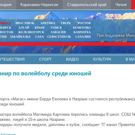
лкария
Карачаево-Черкесия
Ставропольский край
Чечня
АВКАЗ
ЯРОСЛАВЛЬ
АРКТИКА
ТВЕРЬ
РОСТОВ
ИБИРСК
АЛТАЙ
КРЫМ
ТОМСК
КЕМЕРОВО
ИВОСТОК
ЖЕЛЕЗНОГОРСК
ХАКАСИЯ
КАМЧАТКА
При поддержке Мини
ЯТИЯ
ЗАБАЙКАЛЬЕ
САХА
СЕВАСТОПОЛЬ
САХАЛИН
УТЕШЕСТВИЯ
СПОРТ
ВИДЕО
КУЛЬТУРА
В МИ
рнир по волейболу среди юношей
порта «Магас» имени Берда Евлоева в Назрани состоялся республиканск
реди юношей.
затора волейбола Магомеда Картоева боролись команды 8 школ: СОШ № 
ажево, лицей и 15-я школа Назрани.
 лидеры получили медали, дипломы и кубок, сообщает ТГ-канал Правите
в
telegram
.