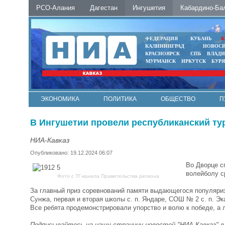
РСО-Алания
Дагестан
Ингушетия
Кабардино-Ба
ФЕДЕРАЦИЯ
КУБАНЬ
К
КАЛИНИНГРАД
НОВОС
КРАСНОЯРСК
СПБ
ВЛАД
МУРМАНСК
ИРКУТСК
БУР
ЭКОНОМИКА
ПОЛИТИКА
ОБЩЕСТВО
П
ФОТО
АВТО
КОНТАКТЫ
В Ингушетии провели республиканский ту
НИА-Кавказ
Опубликовано: 19.12.2024 06:07
Во Дворце с
волейболу с
Фото с ТГ-канала Правительства региона
За главный приз соревнований памяти выдающегося популяри
Сунжа, первая и вторая школы с. п. Яндаре, СОШ № 2 с. п. Эк
Все ребята продемонстрировали упорство и волю к победе, а
Подписывайтесь на нашу страницу новостей "НИА-Кавказ" 