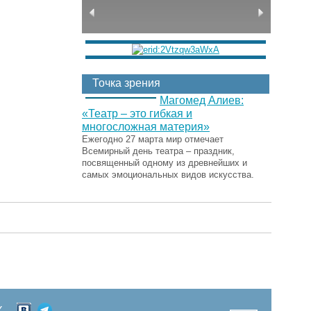
Точка зрения
Магомед Алиев:
«Театр – это гибкая и
многосложная материя»
Ежегодно 27 марта мир отмечает
Всемирный день театра – праздник,
посвященный одному из древнейших и
самых эмоциональных видов искусства.
Х