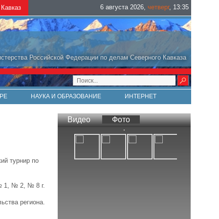
6 августа 2026
,
четверг
,
13
:
35
Кавказ
стерства Российской Федерации по делам Северного Кавказа
РЕ
НАУКА И ОБРАЗОВАНИЕ
ИНТЕРНЕТ
Видео
Фото
ий турнир по
1, № 2, № 8 г.
льства региона.