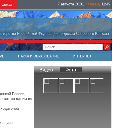
7 августа 2026
,
пятница
,
11
:
49
Кавказ
стерства Российской Федерации по делам Северного Кавказа
РЕ
НАУКА И ОБРАЗОВАНИЕ
ИНТЕРНЕТ
Видео
Фото
данкой России,
читается одним из
сходителей
женщины.