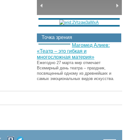
Точка зрения
Магомед Алиев:
«Театр – это гибкая и
многосложная материя»
Ежегодно 27 марта мир отмечает
Всемирный день театра – праздник,
посвященный одному из древнейших и
самых эмоциональных видов искусства.
Х