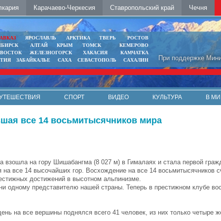
лкария
Карачаево-Черкесия
Ставропольский край
Чечня
АВКАЗ
ЯРОСЛАВЛЬ
АРКТИКА
ТВЕРЬ
РОСТОВ
ИБИРСК
АЛТАЙ
КРЫМ
ТОМСК
КЕМЕРОВО
ИВОСТОК
ЖЕЛЕЗНОГОРСК
ХАКАСИЯ
КАМЧАТКА
При поддержке Мини
ЯТИЯ
ЗАБАЙКАЛЬЕ
САХА
СЕВАСТОПОЛЬ
САХАЛИН
УТЕШЕСТВИЯ
СПОРТ
ВИДЕО
КУЛЬТУРА
В МИ
вшая все 14 восьмитысячников мира
а взошла на гору Шишабангма (8 027 м) в Гималаях и стала первой граж
 на все 14 высочайших гор. Восхождение на все 14 восьмитысячников с
естижных достижений в высотном альпинизме.
ни одному представителю нашей страны. Теперь в престижном клубе во
день на все вершины поднялся всего 41 человек, из них только четыре 