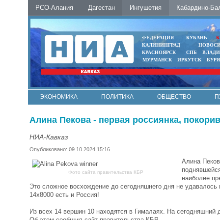
РСО-Алания
Дагестан
Ингушетия
Кабардино-Ба
ФЕДЕРАЦИЯ
КУБАНЬ
К
КАЛИНИНГРАД
НОВОС
КРАСНОЯРСК
СПБ
ВЛАД
МУРМАНСК
ИРКУТСК
БУР
ЭКОНОМИКА
ПОЛИТИКА
ОБЩЕСТВО
П
ФОТО
АВТО
КОНТАКТЫ
Алина Пекова - первая россиянка, покори
НИА-Кавказ
Опубликовано: 09.10.2024 15:16
Алина Пеков
поднявшейся
Фото сайта правительства КБР
наиболее пр
Это сложное восхождение до сегодняшнего дня не удавалось 
14х8000 есть и Россия!
Из всех 14 вершин 10 находятся в Гималаях. На сегодняшний 
Об этом сообщил сайт правительства КБР.