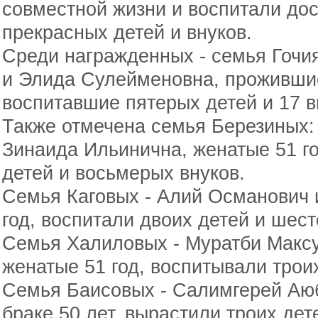
совместной жизни и воспитали дос
прекрасных детей и внуков.
Среди награжденных - семья Гочи
и Элида Сулейменовна, прожившие
воспитавшие пятерых детей и 17 в
Также отмечена семья Березиных:
Зинаида Ильинична, женатые 51 г
детей и восьмерых внуков.
Семья Каговых - Алий Османович и
год, воспитали двоих детей и шест
Семья Халиловых - Муратби Максу
женатые 51 год, воспитывали троих
Семья Баисовых - Салимгерей Аюб
браке 50 лет, вырастили троих дет