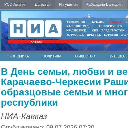
РСО-Алания
Дагестан
Ингушетия
Кабардино-Балкария
ФЕДЕРАЦИЯ
КУБАНЬ
КАВКАЗ
КАЛИНИНГРАД
НОВОСИБИРСК
КРАСНОЯРСК
СПБ
ВЛАДИВОСТОК
МУРМАНСК
ИРКУТСК
БУРЯТИЯ
ЗАБ
ЭКОНОМИКА
ПОЛИТИКА
ОБЩЕСТВО
ПУТЕШЕСТ
ИНТЕРНЕТ
ФОТО
АВТО
КОНТАКТЫ
В День семьи, любви и в
Карачаево-Черкесии Раши
образцовые семьи и мно
республики
НИА-Кавказ
Опубликовано: 09.07.2026 07:20