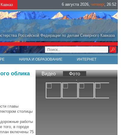
6 августа 2026
,
четверг
,
26
:
52
Кавказ
стерства Российской Федерации по делам Северного Кавказа
РЕ
НАУКА И ОБРАЗОВАНИЕ
ИНТЕРНЕТ
ого облика
Видео
Фото
сти главы
тектором столицы
у дорожные работы
 того, в городе
 план включены 75