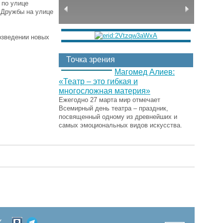
 по улице
 Дружбы на улице
возведении новых
Точка зрения
Магомед Алиев:
«Театр – это гибкая и
многосложная материя»
Ежегодно 27 марта мир отмечает
Всемирный день театра – праздник,
посвященный одному из древнейших и
самых эмоциональных видов искусства.
Х