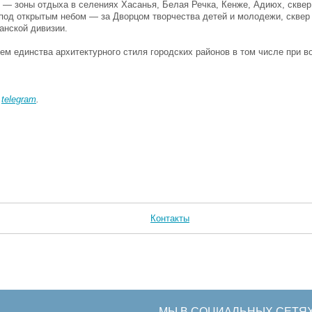
 — зоны отдыха в селениях Хасанья, Белая Речка, Кенже, Адиюх, сквер
под открытым небом — за Дворцом творчества детей и молодежи, сквер
анской дивизии.
ием единства архитектурного стиля городских районов в том числе при 
в
telegram
.
Контакты
МЫ В СОЦИАЛЬНЫХ СЕТЯ