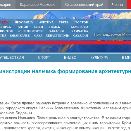
лкария
Карачаево-Черкесия
Ставропольский край
Чечня
АВКАЗ
ЯРОСЛАВЛЬ
АРКТИКА
ТВЕРЬ
РОСТОВ
ИБИРСК
АЛТАЙ
КРЫМ
ТОМСК
КЕМЕРОВО
ИВОСТОК
ЖЕЛЕЗНОГОРСК
ХАКАСИЯ
КАМЧАТКА
При поддержке Мини
ЯТИЯ
ЗАБАЙКАЛЬЕ
САХА
СЕВАСТОПОЛЬ
САХАЛИН
УТЕШЕСТВИЯ
СПОРТ
ВИДЕО
КУЛЬТУРА
В МИ
министрации Нальчика формирование архитектурн
азбек Коков провел рабочую встречу с временно исполняющим обязанно
ии городского округа Нальчик Азаматгерием Ашхотовым и главным архи
Асланом Бидовым.
 облика Нальчика. Также речь шла о благоустройстве. В текущем год
еркнул важность облагораживания прилегающих к ним территорий. Кроме
— обновляется кровля, лифты, инженерные коммуникации, на этот год в