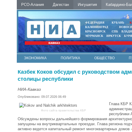
РСО-Алания
Дагестан
Ингушетия
Кабардино-Ба
ФЕДЕРАЦИЯ
КУБАНЬ
К
КАЛИНИНГРАД
НОВОС
КРАСНОЯРСК
СПБ
ВЛАД
МУРМАНСК
ИРКУТСК
БУР
ЭКОНОМИКА
ПОЛИТИКА
ОБЩЕСТВО
П
ФОТО
АВТО
КОНТАКТЫ
Казбек Коков обсудил с руководством ад
столицы республики
НИА-Кавказ
Опубликовано: 09.07.2026 06:49
Глава КБР К
администрац
Фото сайта правительства КБР
республики 
Обсуждены вопросы дальнейшего формирования архитектурного
запущены на внутриквартальных проездах. Глава региона подч
активно ведется капитальный ремонт многоквартирных домов 