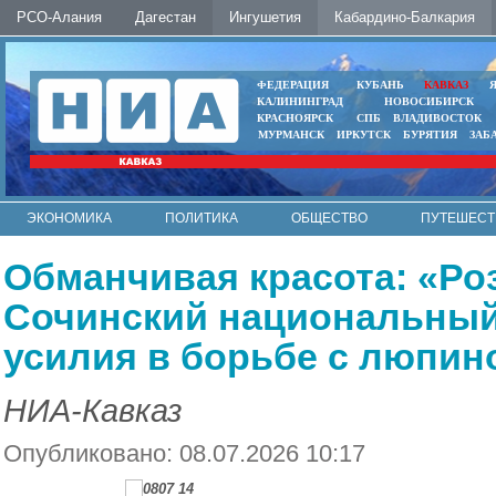
РСО-Алания
Дагестан
Ингушетия
Кабардино-Балкария
ФЕДЕРАЦИЯ
КУБАНЬ
КАВКАЗ
КАЛИНИНГРАД
НОВОСИБИРСК
КРАСНОЯРСК
СПБ
ВЛАДИВОСТОК
МУРМАНСК
ИРКУТСК
БУРЯТИЯ
ЗАБ
ЭКОНОМИКА
ПОЛИТИКА
ОБЩЕСТВО
ПУТЕШЕСТ
ИНТЕРНЕТ
ФОТО
АВТО
КОНТАКТЫ
Обманчивая красота: «Ро
Сочинский национальный
усилия в борьбе с люпин
НИА-Кавказ
Опубликовано: 08.07.2026 10:17