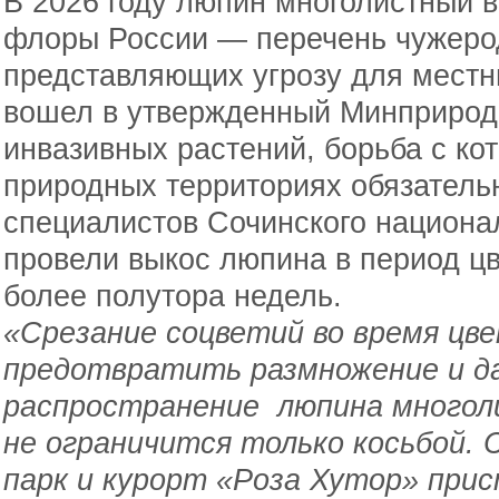
В 2026 году люпин многолистный 
флоры России — перечень чужеро
представляющих угрозу для местны
вошел в утвержденный Минприрод
инвазивных растений, борьба с к
природных территориях обязатель
специалистов Сочинского национал
провели выкос люпина в период ц
более полутора недель.
«Срезание соцветий во время цв
предотвратить размножение и д
распространение люпина многол
не ограничится только косьбой. 
парк и курорт «Роза Хутор» прис