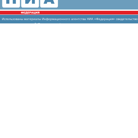
Использованы
материалы Информационного агентства НИА «Федерация» свидетельство И
массовых коммуникаций (Роскомнадзор)