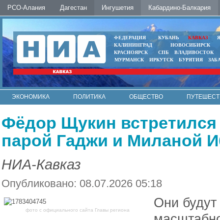
РСО-Алания
Дагестан
Ингушетия
Кабардино-Балкария
ФЕДЕРАЦИЯ
КУБАНЬ
КАВКАЗ
КАЛИНИНГРАД
НОВОСИБИРСК
КРАСНОЯРСК
СПБ
ВЛАДИВОСТОК
МУРМАНСК
ИРКУТСК
БУРЯТИЯ
ЗАБ
ЭКОНОМИКА
ПОЛИТИКА
ОБЩЕСТВО
ПУТЕШЕСТ
ИНТЕРНЕТ
ФОТО
АВТО
КОНТАКТЫ
Фёдор Щукин встретился
парой Гаджи и Миланой 
НИА-Кавказ
Опубликовано: 08.07.2026 05:18
Они будут
фото с официального сайта Главы региона
масштабно