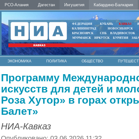
РСО-Алания
Дагестан
Ингушетия
Кабардино-Балкария
ФЕДЕРАЦИЯ
КУБАНЬ
КАВКАЗ
КАЛИНИНГРАД
НОВОСИБИРСК
КРАСНОЯРСК
СПБ
ВЛАДИВОСТОК
МУРМАНСК
ИРКУТСК
БУРЯТИЯ
ЗАБ
ЭКОНОМИКА
ПОЛИТИКА
ОБЩЕСТВО
ПУТЕШЕСТ
ИНТЕРНЕТ
ФОТО
АВТО
КОНТАКТЫ
Программу Международн
искусств для детей и мо
Роза Хутор» в горах откр
Балет»
НИА-Кавказ
Опубликовано: 03.06.2026 11:32