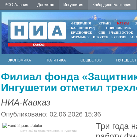
РСО-Алания
Дагестан
Ингушетия
Кабардино-Балкария
ФЕДЕРАЦИЯ
КУБАНЬ
КАВКАЗ
КАЛИНИНГРАД
НОВОСИБИРСК
КРАСНОЯРСК
СПБ
ВЛАДИВОСТОК
МУРМАНСК
ИРКУТСК
БУРЯТИЯ
ЗАБ
ЭКОНОМИКА
ПОЛИТИКА
ОБЩЕСТВО
ПУТЕШЕСТ
ИНТЕРНЕТ
ФОТО
АВТО
КОНТАКТЫ
Филиал фонда «Защитник
Ингушетии отметил трехл
НИА-Кавказ
Опубликовано: 02.06.2026 15:36
Три года 
Фото сайта правительства Ингушетии
работу фи