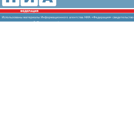
Использованы
материалы Информационного агентства НИА «Федерация» свидетельство И
массовых коммуникаций (Роскомнадзор)