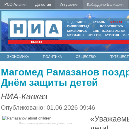
РСО-Алания
Дагестан
Ингушетия
Кабардино-Балкария
ФЕДЕРАЦИЯ
КУБАНЬ
КАВКАЗ
КАЛИНИНГРАД
НОВОСИБИРСК
КРАСНОЯРСК
СПБ
ВЛАДИВОСТОК
МУРМАНСК
ИРКУТСК
БУРЯТИЯ
ЗАБ
ЭКОНОМИКА
ПОЛИТИКА
ОБЩЕСТВО
ПУТЕШЕСТ
ИНТЕРНЕТ
ФОТО
АВТО
КОНТАКТЫ
Магомед Рамазанов поздр
Днём защиты детей
НИА-Кавказ
Опубликовано: 01.06.2026 09:46
«Уважаемы
Фото сайта правительства Дагестана
дети!