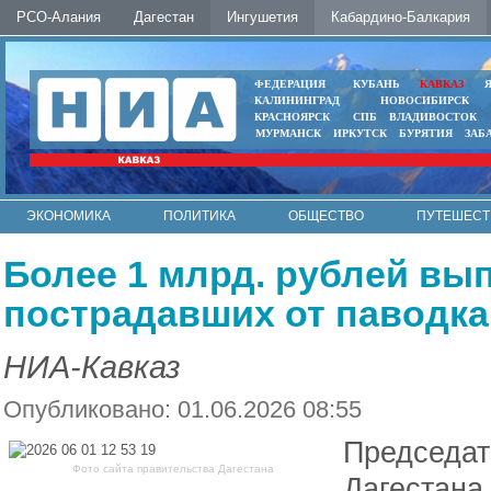
РСО-Алания
Дагестан
Ингушетия
Кабардино-Балкария
ФЕДЕРАЦИЯ
КУБАНЬ
КАВКАЗ
КАЛИНИНГРАД
НОВОСИБИРСК
КРАСНОЯРСК
СПБ
ВЛАДИВОСТОК
МУРМАНСК
ИРКУТСК
БУРЯТИЯ
ЗАБ
ЭКОНОМИКА
ПОЛИТИКА
ОБЩЕСТВО
ПУТЕШЕСТ
ИНТЕРНЕТ
ФОТО
АВТО
КОНТАКТЫ
Более 1 млрд. рублей вы
пострадавших от паводка
НИА-Кавказ
Опубликовано: 01.06.2026 08:55
Председат
Фото сайта правительства Дагестана
Дагестана