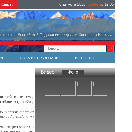
8 августа 2026
,
суббота
,
12
:
35
Кавказ
стерства Российской Федерации по делам Северного Кавказа
РЕ
НАУКА И ОБРАЗОВАНИЕ
ИНТЕРНЕТ
Видео
Фото
агерей к летнему
абинетов, работу
ь летних каникул
том году выделили
сло отдохнувших в
й ситуации, в том