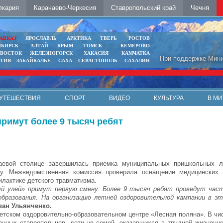
лкария
Карачаево-Черкесия
Ставропольский край
Чечня
АВКАЗ
ЯРОСЛАВЛЬ
АРКТИКА
ТВЕРЬ
РОСТОВ
ИБИРСК
АЛТАЙ
КРЫМ
ТОМСК
КЕМЕРОВО
ИВОСТОК
ЖЕЛЕЗНОГОРСК
ХАКАСИЯ
КАМЧАТКА
При поддержке Мини
ЯТИЯ
ЗАБАЙКАЛЬЕ
САХА
СЕВАСТОПОЛЬ
САХАЛИН
УТЕШЕСТВИЯ
СПОРТ
ВИДЕО
КУЛЬТУРА
В МИ
римут более 9 тысяч ребят
аевой столице завершилась приемка муниципальных пришкольных л
ну. Межведомственная комиссия проверила оснащение медицинских к
лактике детского травматизма.
ый улей» примут первую смену. Более 9 тысяч ребят проведут част
образования. На организацию летней оздоровительной кампании в э
ван Ульянченко.
детском оздоровительно-образовательном центре «Лесная поляна». В чи
нных ставропольцев, дети из семей, оказавшихся в трудной жизненно