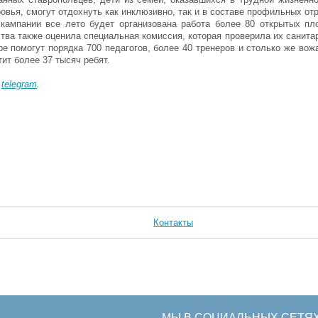
вья, смогут отдохнуть как инклюзивно, так и в составе профильных от
 кампании все лето будет организована работа более 80 открытых пл
тва также оценила специальная комиссия, которая проверила их санита
е помогут порядка 700 педагогов, более 40 тренеров и столько же вож
ит более 37 тысяч ребят.
в
telegram
.
Контакты
МЫ В СОЦИАЛЬНЫХ СЕТЯ