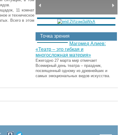
рядов.
ощадок, 11 комнат
рное и техническое
атых. Всего в этом
Точка зрения
Магомед Алиев:
«Театр – это гибкая и
многосложная материя»
Ежегодно 27 марта мир отмечает
Всемирный день театра – праздник,
посвященный одному из древнейших и
самых эмоциональных видов искусства.
Х