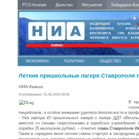
РСО-Алания
Дагестан
Ингушетия
Кабардино-Ба
ФЕДЕРАЦИЯ
КУБАНЬ
К
КАЛИНИНГРАД
НОВОС
КРАСНОЯРСК
СПБ
ВЛАД
МУРМАНСК
ИРКУТСК
БУР
ЭКОНОМИКА
ПОЛИТИКА
ОБЩЕСТВО
П
ФОТО
АВТО
КОНТАКТЫ
Летние пришкольные лагеря Ставрополя п
НИА-Кавказ
Опубликовано: 01.06.2026 08:00
В кр
сезо
пищеблоков, а особое внимание уделила безопасности и профи
- Уже завтра 43 пришкольных лагеря и лагерь ДДТ «Весел
вместе со своими сверстниками в городских учреждениях 
порядка 35 миллионов рублей
, – отметил
глава Ставрополя И
Также в середине июня летняя смена стартует в загородном 
муниципальных лагерях обязательно войдут дети мобилизова