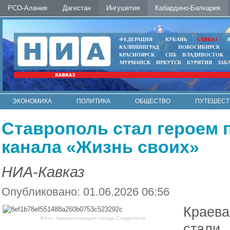
РСО-Алания
Дагестан
Ингушетия
Кабардино-Балкария
ФЕДЕРАЦИЯ
КУБАНЬ
КАВКАЗ
КАЛИНИНГРАД
НОВОСИБИРСК
КРАСНОЯРСК
СПБ
ВЛАДИВОСТОК
МУРМАНСК
ИРКУТСК
БУРЯТИЯ
ЗАБ
ЭКОНОМИКА
ПОЛИТИКА
ОБЩЕСТВО
ПУТЕШЕСТ
ИНТЕРНЕТ
ФОТО
АВТО
КОНТАКТЫ
Ставрополь стал героем
канала «Жизнь своих»
НИА-Кавказ
Опубликовано: 01.06.2026 06:56
Краева
Фото: Администрация города Ставрополя
стали