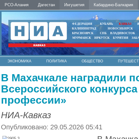
РСО-Алания
Дагестан
Ингушетия
Кабардино-Балкария
ФЕДЕРАЦИЯ
КУБАНЬ
КАВКАЗ
КАЛИНИНГРАД
НОВОСИБИРСК
КРАСНОЯРСК
СПБ
ВЛАДИВОСТОК
МУРМАНСК
ИРКУТСК
БУРЯТИЯ
ЗАБ
ЭКОНОМИКА
ПОЛИТИКА
ОБЩЕСТВО
ПУТЕШЕСТ
ИНТЕРНЕТ
ФОТО
АВТО
КОНТАКТЫ
В Махачкале наградили п
Всероссийского конкурса
профессии»
НИА-Кавказ
Опубликовано: 29.05.2026 05:41