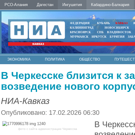
РСО-Алания
Дагестан
Ингушетия
Кабардино-Балкария
ФЕДЕРАЦИЯ
КУБАНЬ
КАВКАЗ
КАЛИНИНГРАД
НОВОСИБИРСК
КРАСНОЯРСК
СПБ
ВЛАДИВОСТОК
МУРМАНСК
ИРКУТСК
БУРЯТИЯ
ЗАБ
ЭКОНОМИКА
ПОЛИТИКА
ОБЩЕСТВО
ПУТЕШЕСТ
ИНТЕРНЕТ
ФОТО
АВТО
КОНТАКТЫ
В Черкесске близится к 
возведение нового корп
НИА-Кавказ
Опубликовано: 17.02.2026 06:30
В Черкесс
фото с сайта администрации Черкесска
возведени