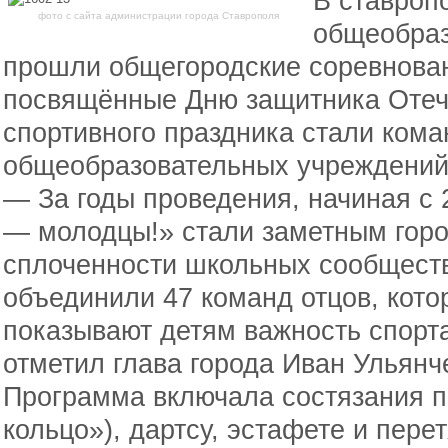
В ставроп
фото с сайта администрации города Ставрополя
общеобраз
прошли общегородские соревнова
посвящённые Дню защитника Отеч
спортивного праздника стали кома
общеобразовательных учреждений
— За годы проведения, начиная с 
— молодцы!» стали заметным гор
сплоченности школьных сообществ.
объединили 47 команд отцов, кот
показывают детям важность спорт
отметил глава города Иван Ульянч
Программа включала состязания по
кольцо»), дартсу, эстафете и пере