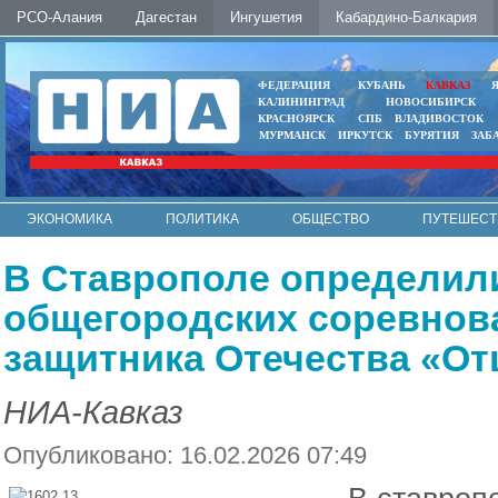
РСО-Алания
Дагестан
Ингушетия
Кабардино-Балкария
ФЕДЕРАЦИЯ
КУБАНЬ
КАВКАЗ
КАЛИНИНГРАД
НОВОСИБИРСК
КРАСНОЯРСК
СПБ
ВЛАДИВОСТОК
МУРМАНСК
ИРКУТСК
БУРЯТИЯ
ЗАБ
ЭКОНОМИКА
ПОЛИТИКА
ОБЩЕСТВО
ПУТЕШЕСТ
ИНТЕРНЕТ
ФОТО
АВТО
КОНТАКТЫ
В Ставрополе определил
общегородских соревнов
защитника Отечества «О
НИА-Кавказ
Опубликовано: 16.02.2026 07:49