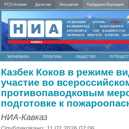
РСО-Алания
Дагестан
Ингушетия
Кабардино-Балкария
ФЕДЕРАЦИЯ
КУБАНЬ
КАВКАЗ
КАЛИНИНГРАД
НОВОСИБИРСК
КРАСНОЯРСК
СПБ
ВЛАДИВОСТОК
МУРМАНСК
ИРКУТСК
БУРЯТИЯ
ЗАБ
ЭКОНОМИКА
ПОЛИТИКА
ОБЩЕСТВО
ПУТЕШЕСТ
ИНТЕРНЕТ
ФОТО
АВТО
КОНТАКТЫ
Казбек Коков в режиме в
участие во всероссийско
противопаводковым мер
подготовке к пожароопас
НИА-Кавказ
Опубликовано: 11.02.2026 07:06