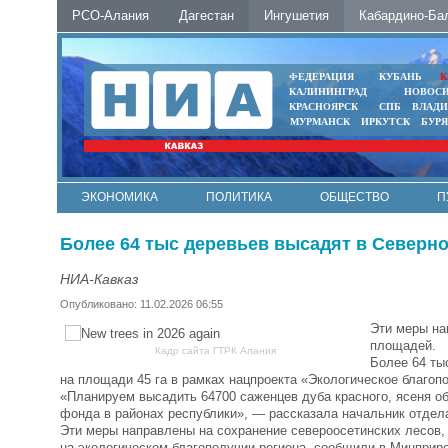
РСО-Алания
Дагестан
Ингушетия
Кабардино-Ба
ФЕДЕРАЦИЯ
КУБАНЬ
К
КАЛИНИНГРАД
НОВОС
КРАСНОЯРСК
СПБ
ВЛАД
МУРМАНСК
ИРКУТСК
БУР
ЭКОНОМИКА
ПОЛИТИКА
ОБЩЕСТВО
П
ФОТО
АВТО
КОНТАКТЫ
Более 64 тыс деревьев высадят в Северно
НИА-Кавказ
Опубликовано: 11.02.2026 06:55
Эти меры на
площадей.
Кадр сайта ГТРК Алания
Более 64 ты
на площади 45 га в рамках нацпроекта «Экологическое благоп
«Планируем высадить 64700 саженцев дуба красного, ясеня обы
фонда в районах республики», — рассказала начальник отдел
Эти меры направлены на сохранение североосетинских лесов,
на экологическом благополучии региона, сообщили в Минприр