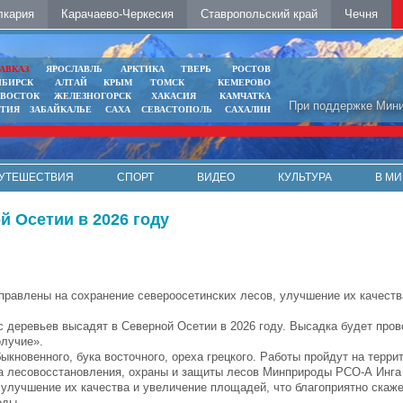
лкария
Карачаево-Черкесия
Ставропольский край
Чечня
АВКАЗ
ЯРОСЛАВЛЬ
АРКТИКА
ТВЕРЬ
РОСТОВ
ИБИРСК
АЛТАЙ
КРЫМ
ТОМСК
КЕМЕРОВО
ИВОСТОК
ЖЕЛЕЗНОГОРСК
ХАКАСИЯ
КАМЧАТКА
При поддержке Мини
ЯТИЯ
ЗАБАЙКАЛЬЕ
САХА
СЕВАСТОПОЛЬ
САХАЛИН
УТЕШЕСТВИЯ
СПОРТ
ВИДЕО
КУЛЬТУРА
В МИ
й Осетии в 2026 году
правлены на сохранение североосетинских лесов, улучшение их качеств
с деревьев высадят в Северной Осетии в 2026 году. Высадка будет про
олучие».
кновенного, бука восточного, ореха грецкого. Работы пройдут на терри
а лесовосстановления, охраны и защиты лесов Минприроды РСО-А Инга 
 улучшение их качества и увеличение площадей, что благоприятно скаж
оды.