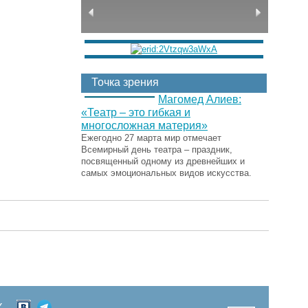
Точка зрения
Магомед Алиев:
«Театр – это гибкая и
многосложная материя»
Ежегодно 27 марта мир отмечает
Всемирный день театра – праздник,
посвященный одному из древнейших и
самых эмоциональных видов искусства.
Х