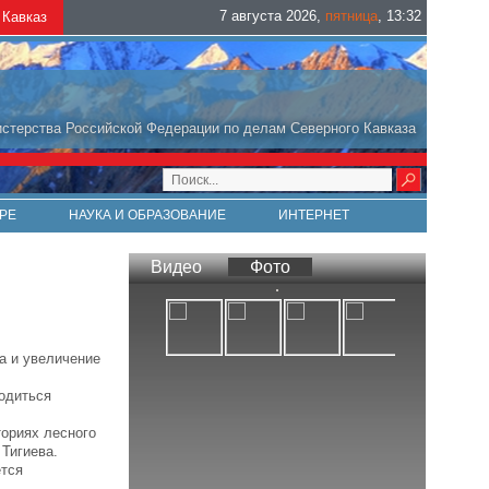
7 августа 2026
,
пятница
,
13
:
32
Кавказ
стерства Российской Федерации по делам Северного Кавказа
РЕ
НАУКА И ОБРАЗОВАНИЕ
ИНТЕРНЕТ
Видео
Фото
а и увеличение
водиться
ториях лесного
Тигиева.
ется