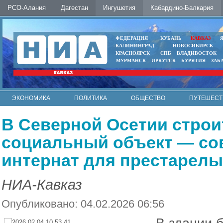
РСО-Алания
Дагестан
Ингушетия
Кабардино-Балкария
ФЕДЕРАЦИЯ
КУБАНЬ
КАВКАЗ
КАЛИНИНГРАД
НОВОСИБИРСК
КРАСНОЯРСК
СПБ
ВЛАДИВОСТОК
МУРМАНСК
ИРКУТСК
БУРЯТИЯ
ЗАБ
ЭКОНОМИКА
ПОЛИТИКА
ОБЩЕСТВО
ПУТЕШЕСТ
ИНТЕРНЕТ
ФОТО
АВТО
КОНТАКТЫ
В Северной Осетии стро
социальный объект — со
интернат для престарелы
НИА-Кавказ
Опубликовано: 04.02.2026 06:56