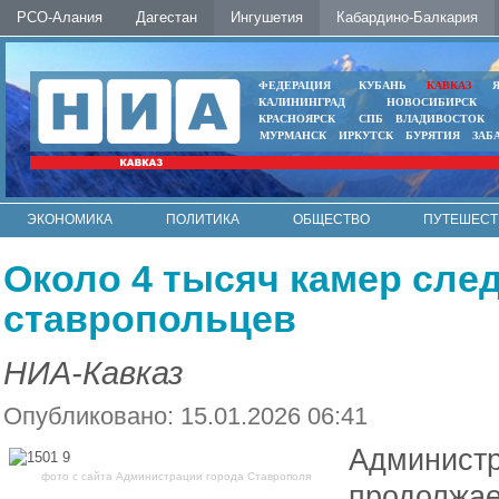
РСО-Алания
Дагестан
Ингушетия
Кабардино-Балкария
ФЕДЕРАЦИЯ
КУБАНЬ
КАВКАЗ
КАЛИНИНГРАД
НОВОСИБИРСК
КРАСНОЯРСК
СПБ
ВЛАДИВОСТОК
МУРМАНСК
ИРКУТСК
БУРЯТИЯ
ЗАБ
ЭКОНОМИКА
ПОЛИТИКА
ОБЩЕСТВО
ПУТЕШЕСТ
ИНТЕРНЕТ
ФОТО
АВТО
КОНТАКТЫ
Около 4 тысяч камер сле
ставропольцев
НИА-Кавказ
Опубликовано: 15.01.2026 06:41
Администр
фото с сайта Администрации города Ставрополя
продолжае