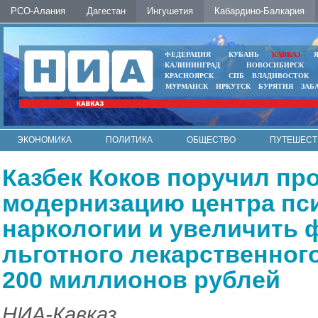
РСО-Алания
Дагестан
Ингушетия
Кабардино-Балкария
ФЕДЕРАЦИЯ
КУБАНЬ
КАВКАЗ
КАЛИНИНГРАД
НОВОСИБИРСК
КРАСНОЯРСК
СПБ
ВЛАДИВОСТОК
МУРМАНСК
ИРКУТСК
БУРЯТИЯ
ЗАБ
ЭКОНОМИКА
ПОЛИТИКА
ОБЩЕСТВО
ПУТЕШЕСТ
ИНТЕРНЕТ
ФОТО
АВТО
КОНТАКТЫ
Казбек Коков поручил пр
модернизацию центра пс
наркологии и увеличить
льготного лекарственног
200 миллионов рублей
НИА-Кавказ