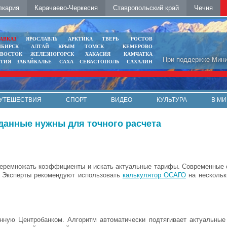
лкария
Карачаево-Черкесия
Ставропольский край
Чечня
АВКАЗ
ЯРОСЛАВЛЬ
АРКТИКА
ТВЕРЬ
РОСТОВ
ИБИРСК
АЛТАЙ
КРЫМ
ТОМСК
КЕМЕРОВО
ИВОСТОК
ЖЕЛЕЗНОГОРСК
ХАКАСИЯ
КАМЧАТКА
При поддержке Мини
ЯТИЯ
ЗАБАЙКАЛЬЕ
САХА
СЕВАСТОПОЛЬ
САХАЛИН
УТЕШЕСТВИЯ
СПОРТ
ВИДЕО
КУЛЬТУРА
В МИ
 данные нужны для точного расчета
перемножать коэффициенты и искать актуальные тарифы. Современные 
. Эксперты рекомендуют использовать
калькулятор ОСАГО
на нескольк
нную Центробанком. Алгоритм автоматически подтягивает актуальны