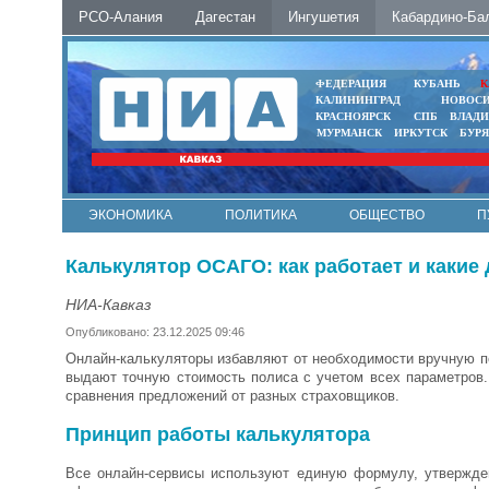
РСО-Алания
Дагестан
Ингушетия
Кабардино-Ба
ФЕДЕРАЦИЯ
КУБАНЬ
К
КАЛИНИНГРАД
НОВОС
КРАСНОЯРСК
СПБ
ВЛАД
МУРМАНСК
ИРКУТСК
БУР
ЭКОНОМИКА
ПОЛИТИКА
ОБЩЕСТВО
П
ФОТО
АВТО
КОНТАКТЫ
Калькулятор ОСАГО: как работает и какие
НИА-Кавказ
Опубликовано: 23.12.2025 09:46
Онлайн-калькуляторы избавляют от необходимости вручную 
выдают точную стоимость полиса с учетом всех параметров
сравнения предложений от разных страховщиков.
Принцип работы калькулятора
Все онлайн-сервисы используют единую формулу, утвержде