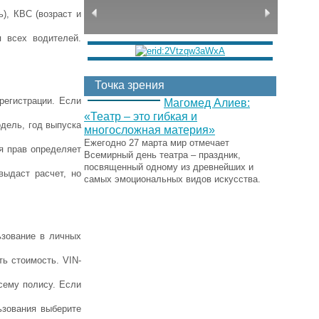
), КВС (возраст и
 всех водителей.
Точка зрения
регистрации. Если
Магомед Алиев:
«Театр – это гибкая и
дель, год выпуска
многосложная материя»
Ежегодно 27 марта мир отмечает
ия прав определяет
Всемирный день театра – праздник,
посвященный одному из древнейших и
выдаст расчет, но
самых эмоциональных видов искусства.
ьзование в личных
ь стоимость. VIN-
сему полису. Если
ьзования выберите