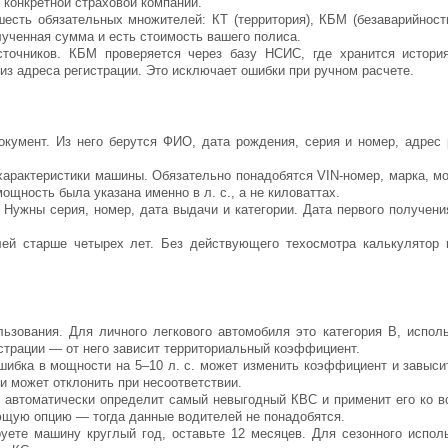
 конкретной страховой компании.
есть обязательных множителей: КТ (территория), КБМ (безаварийность
олученная сумма и есть стоимость вашего полиса.
точников. КБМ проверяется через базу НСИС, где хранится история
з адреса регистрации. Это исключает ошибки при ручном расчете.
кумент. Из него берутся ФИО, дата рождения, серия и номер, адрес 
характеристики машины. Обязательно понадобятся VIN-номер, марка, мо
щность была указана именно в л. с., а не киловаттах.
. Нужны серия, номер, дата выдачи и категории. Дата первого получен
лей старше четырех лет. Без действующего техосмотра калькулятор 
льзования. Для личного легкового автомобиля это категория В, испол
истрации — от него зависит территориальный коэффициент.
шибка в мощности на 5–10 л. с. может изменить коэффициент и завысит
и может отклонить при несоответствии.
р автоматически определит самый невыгодный КВС и применит его ко в
ющую опцию — тогда данные водителей не понадобятся.
уете машину круглый год, оставьте 12 месяцев. Для сезонного испол