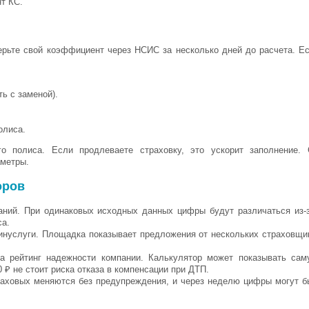
т КС.
ерьте свой коэффициент через НСИС за несколько дней до расчета. Ес
ь с заменой).
олиса.
 полиса. Если продлеваете страховку, это ускорит заполнение. 
аметры.
оров
паний. При одинаковых исходных данных цифры будут различаться из-
са.
инуслуги. Площадка показывает предложения от нескольких страховщи
а рейтинг надежности компании. Калькулятор может показывать сам
 ₽ не стоит риска отказа в компенсации при ДТП.
раховых меняются без предупреждения, и через неделю цифры могут б