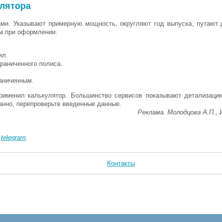
улятора
ами. Указывают примерную мощность, округляют год выпуска, путают 
ам при оформлении.
ил.
раниченного полиса.
раниченным.
применил калькулятор. Большинство сервисов показывают детализац
анно, перепроверьте введенные данные.
Реклама. Молодцова А.П., 
в
telegram
.
Контакты