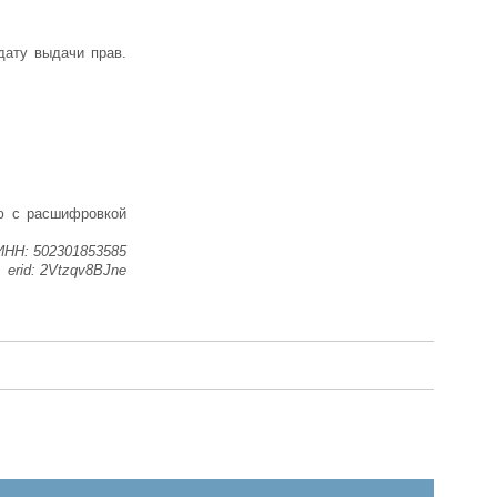
дату выдачи прав.
ию с расшифровкой
ИНН: 502301853585
еrid:
2Vtzqv8BJne