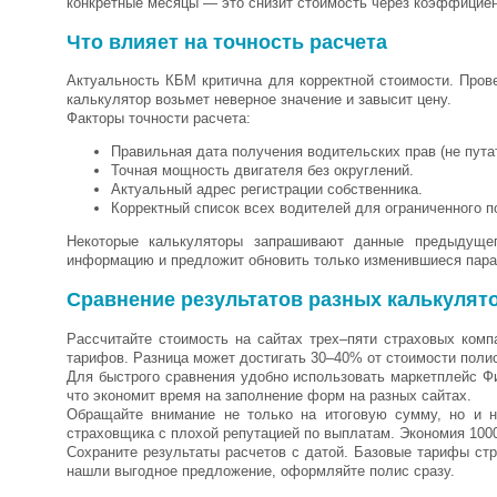
конкретные месяцы — это снизит стоимость через коэффициен
Что влияет на точность расчета
Актуальность КБМ критична для корректной стоимости. Пров
калькулятор возьмет неверное значение и завысит цену.
Факторы точности расчета:
Правильная дата получения водительских прав (не путат
Точная мощность двигателя без округлений.
Актуальный адрес регистрации собственника.
Корректный список всех водителей для ограниченного п
Некоторые калькуляторы запрашивают данные предыдущего
информацию и предложит обновить только изменившиеся пар
Сравнение результатов разных калькулят
Рассчитайте стоимость на сайтах трех–пяти страховых ком
тарифов. Разница может достигать 30–40% от стоимости поли
Для быстрого сравнения удобно использовать маркетплейс Ф
что экономит время на заполнение форм на разных сайтах.
Обращайте внимание не только на итоговую сумму, но и н
страховщика с плохой репутацией по выплатам. Экономия 1000
Сохраните результаты расчетов с датой. Базовые тарифы ст
нашли выгодное предложение, оформляйте полис сразу.