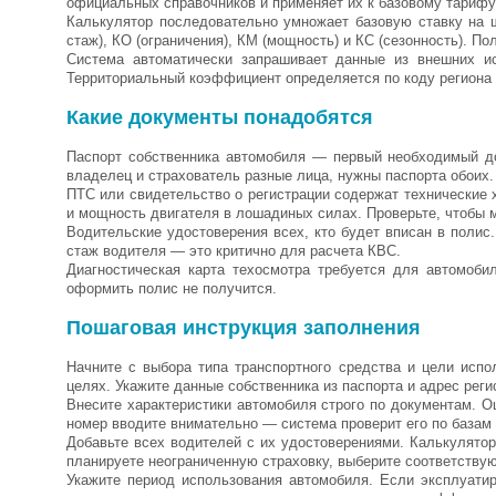
официальных справочников и применяет их к базовому тарифу
Калькулятор последовательно умножает базовую ставку на ш
стаж), КО (ограничения), КМ (мощность) и КС (сезонность). П
Система автоматически запрашивает данные из внешних ис
Территориальный коэффициент определяется по коду региона и
Какие документы понадобятся
Паспорт собственника автомобиля — первый необходимый до
владелец и страхователь разные лица, нужны паспорта обоих.
ПТС или свидетельство о регистрации содержат технические 
и мощность двигателя в лошадиных силах. Проверьте, чтобы мо
Водительские удостоверения всех, кто будет вписан в полис
стаж водителя — это критично для расчета КВС.
Диагностическая карта техосмотра требуется для автомоби
оформить полис не получится.
Пошаговая инструкция заполнения
Начните с выбора типа транспортного средства и цели испо
целях. Укажите данные собственника из паспорта и адрес рег
Внесите характеристики автомобиля строго по документам. О
номер вводите внимательно — система проверит его по базам 
Добавьте всех водителей с их удостоверениями. Калькулято
планируете неограниченную страховку, выберите соответству
Укажите период использования автомобиля. Если эксплуатир