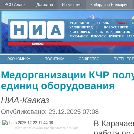
РСО-Алания
Дагестан
Ингушетия
Кабардино-Балкария
ФЕДЕРАЦИЯ
КУБАНЬ
КАВКАЗ
КАЛИНИНГРАД
НОВОСИБИРСК
КРАСНОЯРСК
СПБ
ВЛАДИВОСТОК
МУРМАНСК
ИРКУТСК
БУРЯТИЯ
ЗАБ
ЭКОНОМИКА
ПОЛИТИКА
ОБЩЕСТВО
ПУТЕШЕСТ
ИНТЕРНЕТ
ФОТО
АВТО
КОНТАКТЫ
Медорганизации КЧР полу
единиц оборудования
НИА-Кавказ
Опубликовано: 23.12.2025 07:08
В Карачае
фото пресс-службы Правительства региона.
работа по