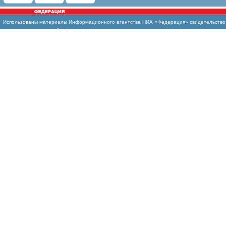
Использованы
материалы Информационного агентства НИА «Федерация» свидетельство И
массовых коммуникаций (Роскомнадзор)