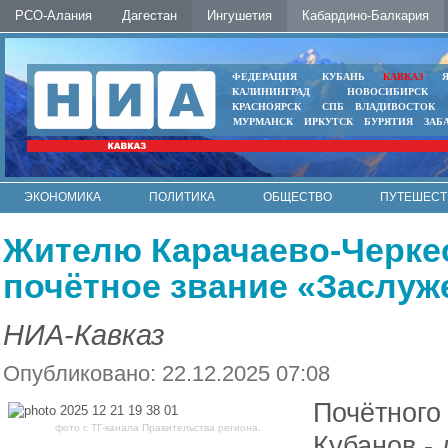
РСО-Алания
Дагестан
Ингушетия
Кабардино-Балкария
ФЕДЕРАЦИЯ
КУБАНЬ
КАВКАЗ
КАЛИНИНГРАД
НОВОСИБИРСК
КРАСНОЯРСК
СПБ
ВЛАДИВОСТОК
МУРМАНСК
ИРКУТСК
БУРЯТИЯ
ЗАБ
ЭКОНОМИКА
ПОЛИТИКА
ОБЩЕСТВО
ПУТЕШЕСТ
ИНТЕРНЕТ
ФОТО
АВТО
КОНТАКТЫ
Жителю Карачаево-Черке
почётное звание «Заслуж
НИА-Кавказ
Опубликовано: 22.12.2025 07:08
Почётного
фото с ТГ-канала Правительства региона.
Кубанов -