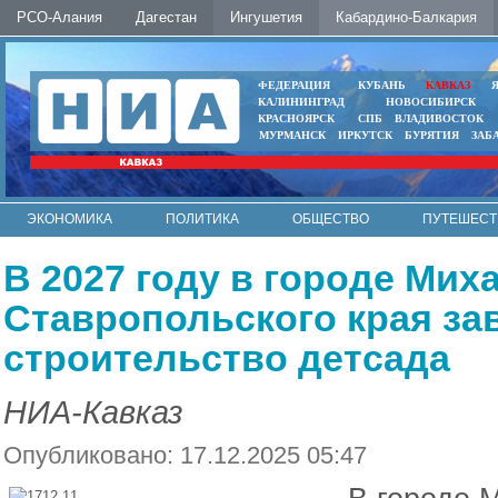
РСО-Алания
Дагестан
Ингушетия
Кабардино-Балкария
ФЕДЕРАЦИЯ
КУБАНЬ
КАВКАЗ
КАЛИНИНГРАД
НОВОСИБИРСК
КРАСНОЯРСК
СПБ
ВЛАДИВОСТОК
МУРМАНСК
ИРКУТСК
БУРЯТИЯ
ЗАБ
ЭКОНОМИКА
ПОЛИТИКА
ОБЩЕСТВО
ПУТЕШЕСТ
ИНТЕРНЕТ
ФОТО
АВТО
КОНТАКТЫ
В 2027 году в городе Мих
Ставропольского края за
строительство детсада
НИА-Кавказ
Опубликовано: 17.12.2025 05:47