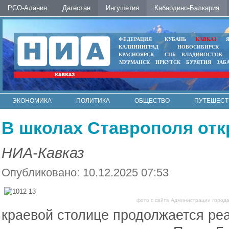
РСО-Алания
Дагестан
Ингушетия
Кабардино-Балкария
ФЕДЕРАЦИЯ
КУБАНЬ
КАВКАЗ
КАЛИНИНГРАД
НОВОСИБИРСК
КРАСНОЯРСК
СПБ
ВЛАДИВОСТОК
МУРМАНСК
ИРКУТСК
БУРЯТИЯ
ЗАБ
ЭКОНОМИКА
ПОЛИТИКА
ОБЩЕСТВО
ПУТЕШЕСТ
ИНТЕРНЕТ
ФОТО
АВТО
КОНТАКТЫ
В школах Ставрополя от
НИА-Кавказ
Опубликовано: 10.12.2025 07:53
фото с сайта Администрации город
краевой столице продолжается ре