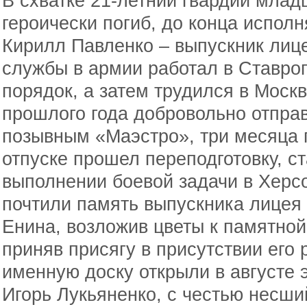
В схватке 21-летний гвардии мла
героически погиб, до конца исполн
Кирилл Павленко – выпускник лиц
службы в армии работал в Ставро
порядок, а затем трудился в Моск
прошлого года добровольно отпра
позывным «Маэстро», три месяца 
отпуске прошел переподготовку, с
выполнении боевой задачи в Херс
почтили память выпускника лицея
Енина, возложив цветы к памятной 
приняв присягу в присутствии его
именную доску открыли в августе э
Игорь Лукьяненко, с честью несши