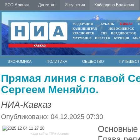
РСО-Алания
Дагестан
Ингушетия
Кабардино-Балкария
ФЕДЕРАЦИЯ
КУБАНЬ
КАВКАЗ
КАЛИНИНГРАД
НОВОСИБИРСК
КРАСНОЯРСК
СПБ
ВЛАДИВОСТОК
МУРМАНСК
ИРКУТСК
БУРЯТИЯ
ЗАБ
ЭКОНОМИКА
ПОЛИТИКА
ОБЩЕСТВО
ПУТЕШЕСТ
ИНТЕРНЕТ
ФОТО
АВТО
КОНТАКТЫ
Прямая линия с главой С
Сергеем Меняйло.
НИА-Кавказ
Опубликовано: 04.12.2025 07:30
Основные
Кадр сайта ГТРК Алания
Глава рег