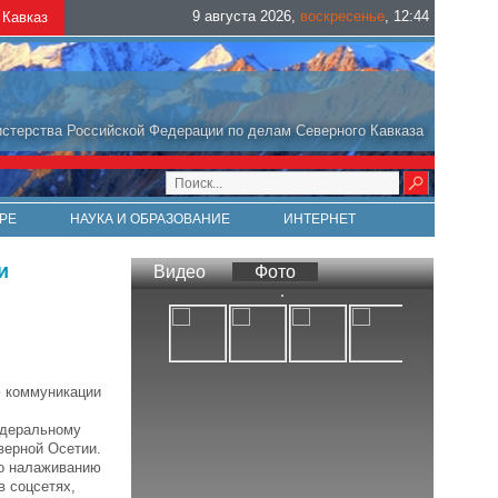
9 августа 2026
,
воскресенье
,
12
:
44
Кавказ
стерства Российской Федерации по делам Северного Кавказа
РЕ
НАУКА И ОБРАЗОВАНИЕ
ИНТЕРНЕТ
и
Видео
Фото
ю коммуникации
едеральному
верной Осетии.
по налаживанию
в соцсетях,