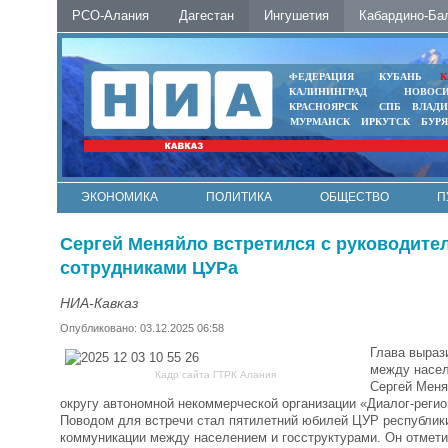
РСО-Алания
Дагестан
Ингушетия
Кабардино-Ба
ФЕДЕРАЦИЯ
КУБАНЬ
К
КАЛИНИНГРАД
НОВОС
КРАСНОЯРСК
СПБ
ВЛАД
МУРМАНСК
ИРКУТСК
БУР
ЭКОНОМИКА
ПОЛИТИКА
ОБЩЕСТВО
П
ФОТО
АВТО
КОНТАКТЫ
Сергей Меняйло встретился с руководите
сотрудниками ЦУРа
НИА-Кавказ
Опубликовано: 03.12.2025 06:58
Глава выраз
между насел
Кадр сайта ГТРК Алания
Сергей Меня
округу автономной некоммерческой организации «Диалог-реги
Поводом для встречи стал пятилетний юбилей ЦУР республик
коммуникации между населением и госструктурами. Он отмети