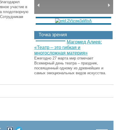
облагодарил
ивное участие в
за плодотворную
 Сотрудникам
Точка зрения
Магомед Алиев:
«Театр – это гибкая и
многосложная материя»
Ежегодно 27 марта мир отмечает
Всемирный день театра – праздник,
посвященный одному из древнейших и
самых эмоциональных видов искусства.
Х