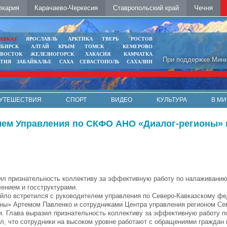
лкария
Карачаево-Черкесия
Ставропольский край
Чечня
АВКАЗ
ЯРОСЛАВЛЬ
АРКТИКА
ТВЕРЬ
РОСТОВ
ИБИРСК
АЛТАЙ
КРЫМ
ТОМСК
КЕМЕРОВО
ИВОСТОК
ЖЕЛЕЗНОГОРСК
ХАКАСИЯ
КАМЧАТКА
При поддержке Мини
ЯТИЯ
ЗАБАЙКАЛЬЕ
САХА
СЕВАСТОПОЛЬ
САХАЛИН
УТЕШЕСТВИЯ
СПОРТ
ВИДЕО
КУЛЬТУРА
В МИ
лем Управления по СКФО АНО «Диалог-регионы» 
ил признательность коллективу за эффективную работу по налаживани
ением и госструктурами.
йло встретился с руководителем управления по Северо-Кавказскому ф
оны» Артемом Павленко и сотрудниками Центра управления регионом Се
и. Глава выразил признательность коллективу за эффективную работу 
л, что сотрудники на высоком уровне работают с обращениями граждан 