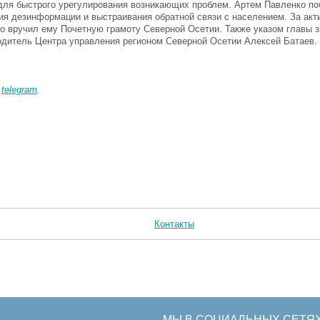
для быстрого урегулирования возникающих проблем. Артем Павленко п
ия дезинформации и выстраивания обратной связи с населением. За акт
о вручил ему Почетную грамоту Северной Осетии. Также указом главы 
одитель Центра управления регионом Северной Осетии Алексей Батаев.
в
telegram
.
Контакты
МЫ В СОЦИАЛЬНЫХ СЕТЯ