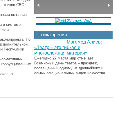
частников СВО
росам оказания
и в системе
ние и
Точка зрения
аконопроекта. По
Магомед Алиев:
 исполнительной
«Театр – это гибкая и
ии Республики
многосложная материя»
Ежегодно 27 марта мир отмечает
 нормативных
Всемирный день театра – праздник,
6 коррупциогенных
посвященный одному из древнейших и
самых эмоциональных видов искусства.
роков, а