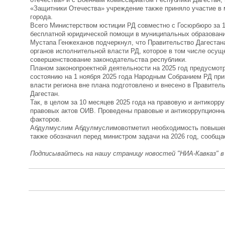
«Защитники Отечества» учреждение также приняло участие в ме
города.
Всего Министерством юстиции РД совместно с Госюрбюро за 1
бесплатной юридической помощи в муниципальных образовани
Мустапа Генжеханов подчеркнул, что Правительство Дагестан
органов исполнительной власти РД, которое в том числе осу
совершенствование законодательства республики.
Планом законопроектной деятельности на 2025 год предусмотр
состоянию на 1 ноября 2025 года Народным Собранием РД прин
власти региона вне плана подготовлено и внесено в Правител
Дагестан.
Так, в целом за 10 месяцев 2025 года на правовую и антикор
правовых актов ОИВ.
Проведены
правовы
е
и антикоррупционн
факторов.
Абдулмуслим Абдулмуслимов
отметил необходимость повышен
также
обозначил перед министром задачи на 2026 год, сообща
Подписывайтесь на нашу страницу новостей "НИА-Кавказ" 