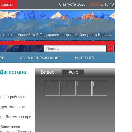
8 августа 2026
,
суббота
,
15
:
48
Кавказ
стерства Российской Федерации по делам Северного Кавказа
РЕ
НАУКА И ОБРАЗОВАНИЕ
ИНТЕРНЕТ
Дагестана
Видео
Фото
ровел рабочую
 деятельности
ро Дагестана при
«Защитники
вместно с Фондом