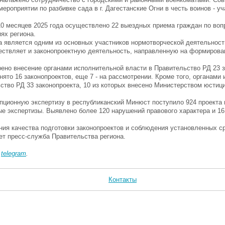
роприятии по разбивке сада в г. Дагестанские Огни в честь воинов - у
0 месяцев 2025 года осуществлено 22 выездных приема граждан по воп
ях региона.
а является одним из основных участников нормотворческой деятельност
ществляет и законопроектную деятельность, направленную на формирова
ено внесение органами исполнительной власти в Правительство РД 23 з
ято 16 законопроектов, еще 7 - на рассмотрении. Кроме того, органами
ьство РД 33 законопроекта, 10 из которых внесено Министерством юстиц
рупционную экспертизу в республиканский Минюст поступило 924 проекта
ы
е
экспертиз
ы
. Выявлено более 120 нарушений правового характера и 1
ия качества подготовки законопроектов
и
соблюдения
установленных
с
ет пресс-служба Правительства региона.
в
telegram
.
Контакты