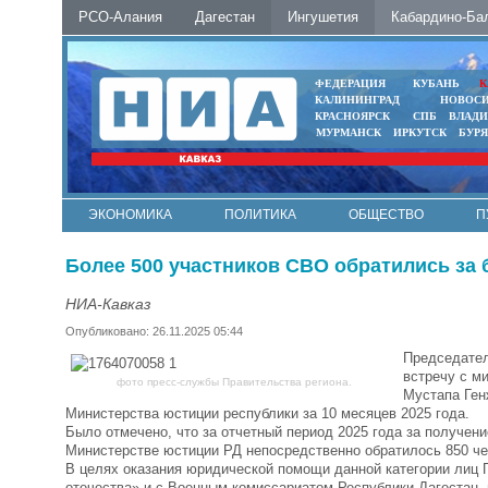
РСО-Алания
Дагестан
Ингушетия
Кабардино-Ба
ФЕДЕРАЦИЯ
КУБАНЬ
К
КАЛИНИНГРАД
НОВОС
КРАСНОЯРСК
СПБ
ВЛАД
МУРМАНСК
ИРКУТСК
БУР
ЭКОНОМИКА
ПОЛИТИКА
ОБЩЕСТВО
П
ФОТО
АВТО
КОНТАКТЫ
Более 500 участников СВО обратились за
НИА-Кавказ
Опубликовано: 26.11.2025 05:44
Председател
встречу с м
фото пресс-службы Правительства региона.
Мустапа Ген
Министерства юстиции республики за 10 месяцев 2025 года.
Было отмечено, что за отчетный период 2025 года за получе
Министерстве юстиции
РД
непосредственно обратилось 850 че
В целях оказания юридической помощи данной категории лиц
отечества» и с Военным комиссариатом Республики Дагестан,