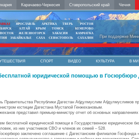
лкария
Карачаево-Черкесия
Ставропольский край
Чечня
АВКАЗ
ЯРОСЛАВЛЬ
АРКТИКА
ТВЕРЬ
РОСТОВ
ИБИРСК
АЛТАЙ
КРЫМ
ТОМСК
КЕМЕРОВО
ИВОСТОК
ЖЕЛЕЗНОГОРСК
ХАКАСИЯ
КАМЧАТКА
При поддержке Мини
ЯТИЯ
ЗАБАЙКАЛЬЕ
САХА
СЕВАСТОПОЛЬ
САХАЛИН
УТЕШЕСТВИЯ
СПОРТ
ВИДЕО
КУЛЬТУРА
В МИ
 бесплатной юридической помощью в Госюрбюро 
ь Правительства Республики Дагестан Абдулмуслим Абдулмуслимов п
инистром юстиции Дагестана Мустапой Генжехановым.
жеханов представил премьер-министру отчет об основных направлениях
нием бесплатной юридической помощи в Государственное юридическое бю
ловек, из них участников СВО и членов их семей – 528.
 Госюрбюро заключено соглашение с Дагестанским филиалом Госфонда 
 налажено сотрудничество с городскими и районными военкоматами. Со