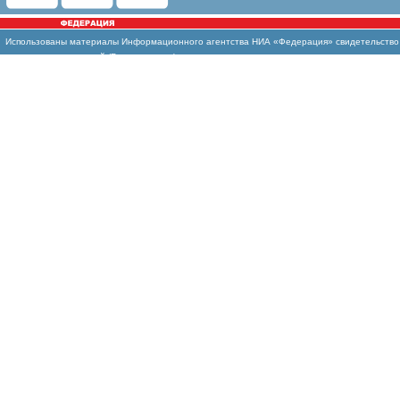
Использованы
материалы Информационного агентства НИА «Федерация» свидетельство И
массовых коммуникаций (Роскомнадзор)