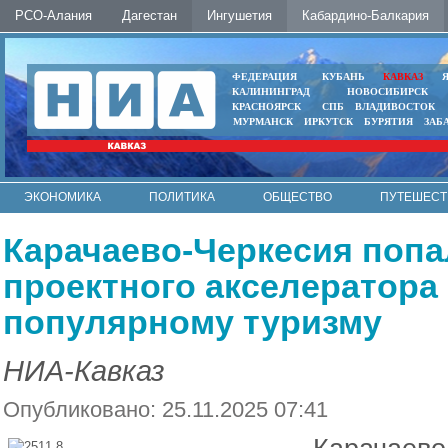
РСО-Алания
Дагестан
Ингушетия
Кабардино-Балкария
ФЕДЕРАЦИЯ
КУБАНЬ
КАВКАЗ
КАЛИНИНГРАД
НОВОСИБИРСК
КРАСНОЯРСК
СПБ
ВЛАДИВОСТОК
МУРМАНСК
ИРКУТСК
БУРЯТИЯ
ЗАБ
ЭКОНОМИКА
ПОЛИТИКА
ОБЩЕСТВО
ПУТЕШЕСТ
ИНТЕРНЕТ
ФОТО
АВТО
КОНТАКТЫ
Карачаево-Черкесия попа
проектного акселератора 
популярному туризму
НИА-Кавказ
Опубликовано: 25.11.2025 07:41