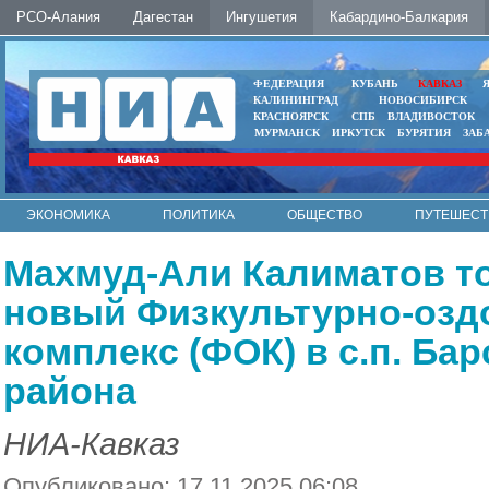
РСО-Алания
Дагестан
Ингушетия
Кабардино-Балкария
ФЕДЕРАЦИЯ
КУБАНЬ
КАВКАЗ
КАЛИНИНГРАД
НОВОСИБИРСК
КРАСНОЯРСК
СПБ
ВЛАДИВОСТОК
МУРМАНСК
ИРКУТСК
БУРЯТИЯ
ЗАБ
ЭКОНОМИКА
ПОЛИТИКА
ОБЩЕСТВО
ПУТЕШЕСТ
ИНТЕРНЕТ
ФОТО
АВТО
КОНТАКТЫ
Махмуд-Али Калиматов т
новый Физкультурно-оз
комплекс (ФОК) в с.п. Ба
района
НИА-Кавказ
Опубликовано: 17.11.2025 06:08