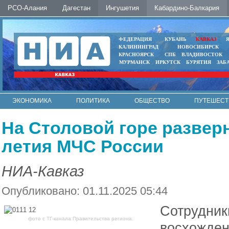
РСО-Алания
Дагестан
Ингушетия
Кабардино-Балкария
ФЕДЕРАЦИЯ
КУБАНЬ
КАВКАЗ
КАЛИНИНГРАД
НОВОСИБИРСК
КРАСНОЯРСК
СПБ
ВЛАДИВОСТОК
МУРМАНСК
ИРКУТСК
БУРЯТИЯ
ЗАБ
ЭКОНОМИКА
ПОЛИТИКА
ОБЩЕСТВО
ПУТЕШЕСТ
ИНТЕРНЕТ
ФОТО
АВТО
КОНТАКТЫ
На Столовой горе разверн
летия МЧС России
НИА-Кавказ
Опубликовано: 01.11.2025 05:44
Сотрудник
фото с ТГ-канала Правительства региона.
восхожден