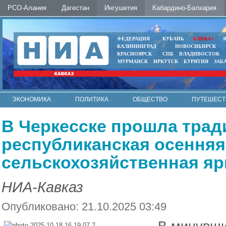
РСО-Алания
Дагестан
Ингушетия
Кабардино-Балкария
ФЕДЕРАЦИЯ
КУБАНЬ
КАВКАЗ
КАЛИНИНГРАД
НОВОСИБИРСК
КРАСНОЯРСК
СПБ
ВЛАДИВОСТОК
МУРМАНСК
ИРКУТСК
БУРЯТИЯ
ЗАБ
ЭКОНОМИКА
ПОЛИТИКА
ОБЩЕСТВО
ПУТЕШЕСТ
ИНТЕРНЕТ
ФОТО
АВТО
КОНТАКТЫ
В Черкесске прошла тра
республиканская осенняя
сельскохозяйственная яр
НИА-Кавказ
Опубликовано: 21.10.2025 03:49