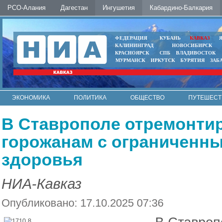
РСО-Алания
Дагестан
Ингушетия
Кабардино-Балкария
ФЕДЕРАЦИЯ
КУБАНЬ
КАВКАЗ
КАЛИНИНГРАД
НОВОСИБИРСК
КРАСНОЯРСК
СПБ
ВЛАДИВОСТОК
МУРМАНСК
ИРКУТСК
БУРЯТИЯ
ЗАБ
ЭКОНОМИКА
ПОЛИТИКА
ОБЩЕСТВО
ПУТЕШЕСТ
ИНТЕРНЕТ
ФОТО
АВТО
КОНТАКТЫ
В Ставрополе отремонти
горожанам с ограниченн
здоровья
НИА-Кавказ
Опубликовано: 17.10.2025 07:36