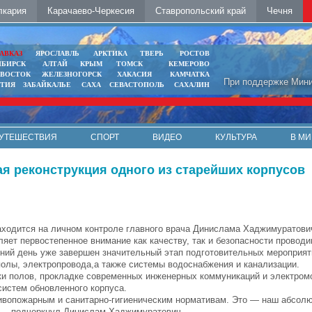
лкария
Карачаево-Черкесия
Ставропольский край
Чечня
АВКАЗ
ЯРОСЛАВЛЬ
АРКТИКА
ТВЕРЬ
РОСТОВ
ИБИРСК
АЛТАЙ
КРЫМ
ТОМСК
КЕМЕРОВО
ИВОСТОК
ЖЕЛЕЗНОГОРСК
ХАКАСИЯ
КАМЧАТКА
При поддержке Мини
ЯТИЯ
ЗАБАЙКАЛЬЕ
САХА
СЕВАСТОПОЛЬ
САХАЛИН
УТЕШЕСТВИЯ
СПОРТ
ВИДЕО
КУЛЬТУРА
В МИ
 реконструкция одного из старейших корпусов
аходится на личном контроле главного врача Динислама Хаджимуратови
ляет первостепенное внимание как качеству, так и безопасности проводи
ний день уже завершен значительный этап подготовительных мероприят
олы, электропровода,а также системы водоснабжения и канализации.
ки полов, прокладке современных инженерных коммуникаций и электром
систем обновленного корпуса.
ивопожарным и санитарно-гигиеническим нормативам. Это — наш абсолю
», — подчеркнул Динислам Хаджимуратович.