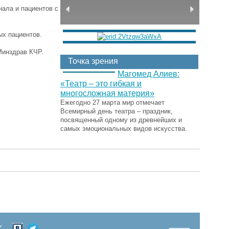
ала и пациентов с
х пациентов.
Минздрав КЧР.
Точка зрения
Магомед Алиев:
«Театр – это гибкая и
многосложная материя»
Ежегодно 27 марта мир отмечает
Всемирный день театра – праздник,
посвященный одному из древнейших и
самых эмоциональных видов искусства.
Х