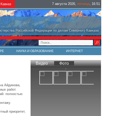
7 августа 2026
,
пятница
,
16
:
51
Кавказ
стерства Российской Федерации по делам Северного Кавказа
РЕ
НАУКА И ОБРАЗОВАНИЕ
ИНТЕРНЕТ
Видео
Фото
ча Айдинова,
мых работ.
ий: полностью
онтажу.
тный приоритет,