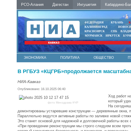
РСО-Алания
Дагестан
Ингушетия
Кабардино-Ба
ФЕДЕРАЦИЯ
КУБАНЬ
К
КАЛИНИНГРАД
НОВОС
КРАСНОЯРСК
СПБ
ВЛАД
МУРМАНСК
ИРКУТСК
БУР
ЭКОНОМИКА
ПОЛИТИКА
ОБЩЕСТВО
П
ФОТО
АВТО
КОНТАКТЫ
В РГБУЗ «КЦГРБ»продолжается масштабная
НИА-Кавказ
Опубликовано: 16.10.2025 06:40
Ход работ н
который уде
фото Минздрава КЧР
На сегодняш
демонтированы устаревшие конструкции — деревянные окна, п
Параллельно ведутся активные работы по заливке новой стяж
Это станет основой для надежной и долговечной работы всех 
«При проведении реконструкции мы строго следуем всем прот
который гарантирует безопасность и пациентов, и персонала